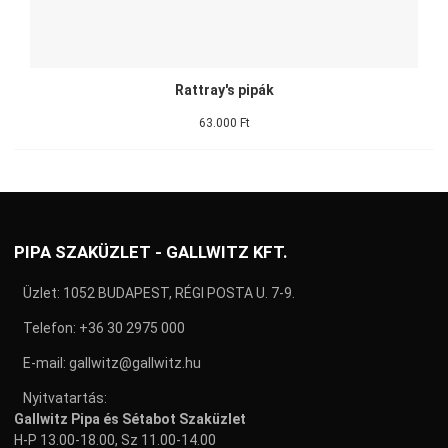
Rattray's pipák
63.000 Ft
PIPA SZAKÜZLET - GALLWITZ KFT.
Üzlet: 1052 BUDAPEST, RÉGI POSTA U. 7-9.
Telefon:
+36 30 2975 000
E-mail:
gallwitz@gallwitz.hu
Nyitvatartás:
Gallwitz Pipa és Sétabot Szaküzlet
H-P 13.00-18.00, Sz 11.00-14.00