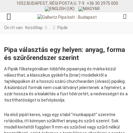
1052 BUDAPEST, RÉGI POSTA U. 7-9.
+36 30 2975 000
Ön itt van:
Kezdőlap
Pipák
Pipa választás egy helyen: anyag, forma
és szűrőrendszer szerint
A Pipák főkategóriában többféle pipaanyag és márka közül
választhat, a klasszikus gyökérfa (briar) modellektől a
tajtékpipákon át a hosszú szárú churchwarden (olvasó) pipákig.
A különböző formák nem csak látványt jelentenek: a fejméret, a
szár hossza és a kialakítás a füst hőérzetét, a nedvességet és a
tisztíthatóságot is befolyásolja.
Ha első pipát keres, vagy egy stabil "munkapipát" szeretne
rotációba, itt könnyen szűkíthet anyag és szűrő szerint. Sok
modell kiviteltől függően 9 mm-es szűrővel vagy szűrő nélkül