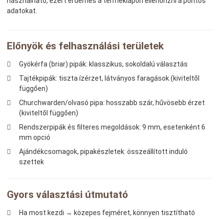
használható, ezért érdemes a terméklapon ellenőrizni a pontos
adatokat.
Előnyök és felhasználási területek
Gyökérfa (briar) pipák: klasszikus, sokoldalú választás
Tajtékpipák: tiszta ízérzet, látványos faragások (kiviteltől
függően)
Churchwarden/olvasó pipa: hosszabb szár, hűvösebb érzet
(kiviteltől függően)
Rendszerpipák és filteres megoldások: 9 mm, esetenként 6
mm opció
Ajándékcsomagok, pipakészletek: összeállított induló
szettek
Gyors választási útmutató
Ha most kezdi → közepes fejméret, könnyen tisztítható