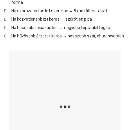
forma
Ha szárazabb füstöt szeretne → 9 mm filteres kivitel
Ha közvetlenebb ízt keres → szűrőtlen pipa
Ha hosszabb pipázás kell → nagyobb fej, stabil fogás
Ha hűvösebb érzetet keres → hosszabb szár, churchwarden