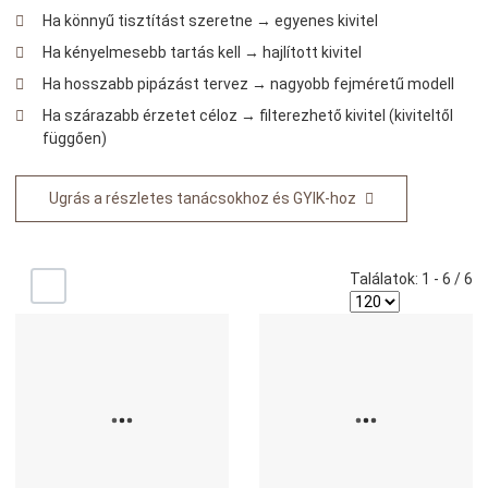
Ha könnyű tisztítást szeretne → egyenes kivitel
Ha kényelmesebb tartás kell → hajlított kivitel
Ha hosszabb pipázást tervez → nagyobb fejméretű modell
Ha szárazabb érzetet céloz → filterezhető kivitel (kiviteltől
függően)
Ugrás a részletes tanácsokhoz és GYIK-hoz
Találatok: 1 - 6 / 6
-/+
Kedvencekhez adom
K
Összehasonlítom
Ö
Gyors nézet
G