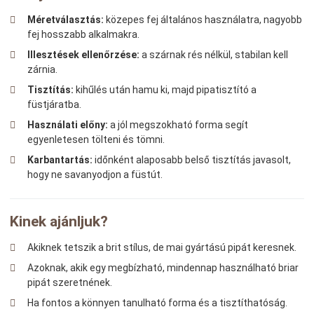
Méretválasztás:
közepes fej általános használatra, nagyobb
fej hosszabb alkalmakra.
Illesztések ellenőrzése:
a szárnak rés nélkül, stabilan kell
zárnia.
Tisztítás:
kihűlés után hamu ki, majd pipatisztító a
füstjáratba.
Használati előny:
a jól megszokható forma segít
egyenletesen tölteni és tömni.
Karbantartás:
időnként alaposabb belső tisztítás javasolt,
hogy ne savanyodjon a füstút.
Kinek ajánljuk?
Akiknek tetszik a brit stílus, de mai gyártású pipát keresnek.
Azoknak, akik egy megbízható, mindennap használható briar
pipát szeretnének.
Ha fontos a könnyen tanulható forma és a tisztíthatóság.