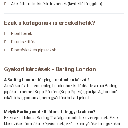
Akik filterrel is kísérleteznének (kiviteltől függően).
Ezek a kategóriák is érdekelhetik?
Pipafilterek
Pipatisztítók
Pipatáskák és pipatokok
Gyakori kérdések - Barling London
A Barling London tényleg Londonban készül?
A márkanév történelmileg Londonhoz kötődik, de a mai Barling
pipákat a német Kopp Pfeifen (Kopp Pipes) gyártja. A „London”
inkább hagyományt, nem gyártási helyet jelent.
Melyik Barling modellt látom itt leggyakrabban?
Ezen az oldalon a Barling Trafalgar modellek szerepelnek. Ezek
klasszikus formákat képviselnek, ezért könnyű őket megszokni