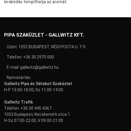
lerakódás tompíthatja az aromát.
PIPA SZAKÜZLET - GALLWITZ KFT.
Üzlet: 1052 BUDAPEST, RÉGI POSTA U. 7-9.
Telefon:
+36 30 2975 000
E-mail:
gallwitz@gallwitz.hu
Nyitvatartás:
Gallwitz Pipa és Sétabot Szaküzlet
H-P 13.00-18.00, Sz 11.00-14.00
Gallwitz Trafik
Telefon:
+36 30 445 4367
1053 Budapest, Kecskeméti utca 1.
H-Sz 07.00-22.00, V 09.00-21.00