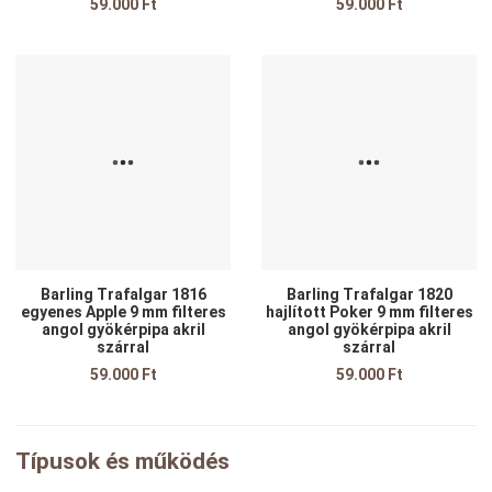
59.000 Ft
59.000 Ft
Kedvencekhez adom
K
Összehasonlítom
Ö
Gyors nézet
G
Barling Trafalgar 1816
Barling Trafalgar 1820
egyenes Apple 9 mm filteres
hajlított Poker 9 mm filteres
angol gyökérpipa akril
angol gyökérpipa akril
szárral
szárral
59.000 Ft
59.000 Ft
Típusok és működés