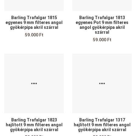
Barling Trafalgar 1815
Barling Trafalgar 1813
egyenes 9 mm filteres angol
egyenes Pot 9 mm filteres
gyökérpipa akril szárral
angol gyökérpipa akril
szárral
59.000 Ft
59.000 Ft
Kedvencekhez adom
K
Összehasonlítom
Ö
Gyors nézet
G
Barling Trafalgar 1823
Barling Trafalgar 1317
hajlított 9 mm filteres angol
hajlított 9 mm filteres angol
gyökérpipa akril szárral
gyökérpipa akril szárral