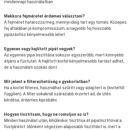
mindennapi használatban.
Mekkora fejméretet érdemes választani?
A fejméret határozza meg, mennyi ideig tart egy tömés. Közepes
fej általában jó kompromisszum, a nagyobb fej hosszabb
pipázáshoz kényelmesebb lehet.
Egyenes vagy hajlított pipát vegyek?
Az egyenes pipa tisztítása sokszor egyszerűbb, mert könnyebb
átjárni a füstutat. A hajlított kivitel kényelmesebb tartást adhat,
de a használati szokás dönt.
Mit jelent a filterezhetőség a gyakorlatban?
Ha a kivitel filteres, használhat szűrőt vagy adaptert is (kiviteltől
függően). A filter sokaknál szárazabb érzetet ad, de ízlés
kérdése, érdemes kipróbálni.
Hogyan tisztítsam, hogy ne romoljon az íz?
Minden használat után, kihűléskor tisztítsa át pipatisztítóval a
füstjáratot. Időnként végezzen alaposabb tisztítást is, mert a