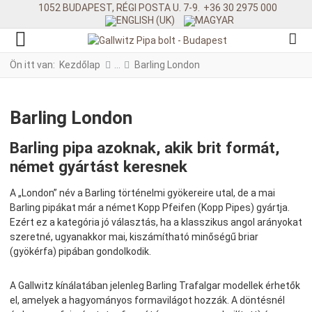
1052 BUDAPEST, RÉGI POSTA U. 7-9.
+36 30 2975 000
Ön itt van:
Kezdőlap
Barling London
Barling London
Barling pipa azoknak, akik brit formát,
német gyártást keresnek
A „London” név a Barling történelmi gyökereire utal, de a mai
Barling pipákat már a német Kopp Pfeifen (Kopp Pipes) gyártja.
Ezért ez a kategória jó választás, ha a klasszikus angol arányokat
szeretné, ugyanakkor mai, kiszámítható minőségű briar
(gyökérfa) pipában gondolkodik.
A Gallwitz kínálatában jelenleg Barling Trafalgar modellek érhetők
el, amelyek a hagyományos formavilágot hozzák. A döntésnél