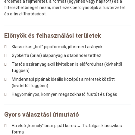
érdemes a fejméretet, a formát (egyenes vagy hajlított) és a
filterezhetőséget nézni, mert ezek befolyásolják a füstérzetet
és a tisztíthatóságot.
Előnyök és felhasználási területek
Klasszikus „brit” pipaformák, jól ismert arányok
Gyökérfa (briar) alapanyag a stabil hőérzethez
Tartós száranyag akril kivitelben is előfordulhat (kiviteltől
függően)
Mindennapi pipának ideális középút a méretek között
(kiviteltől függően)
Hagyományos, könnyen megszokható füstút és fogás
Gyors választási útmutató
Ha első „komoly” briar pipát keres → Trafalgar, klasszikus
forma