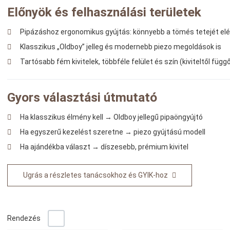
Előnyök és felhasználási területek
Pipázáshoz ergonomikus gyújtás: könnyebb a tömés tetejét elé
Klasszikus „Oldboy” jelleg és modernebb piezo megoldások is
Tartósabb fém kivitelek, többféle felület és szín (kiviteltől függ
Gyors választási útmutató
Ha klasszikus élmény kell → Oldboy jellegű pipaöngyújtó
Ha egyszerű kezelést szeretne → piezo gyújtású modell
Ha ajándékba választ → díszesebb, prémium kivitel
Ugrás a részletes tanácsokhoz és GYIK-hoz
-/+
Rendezés