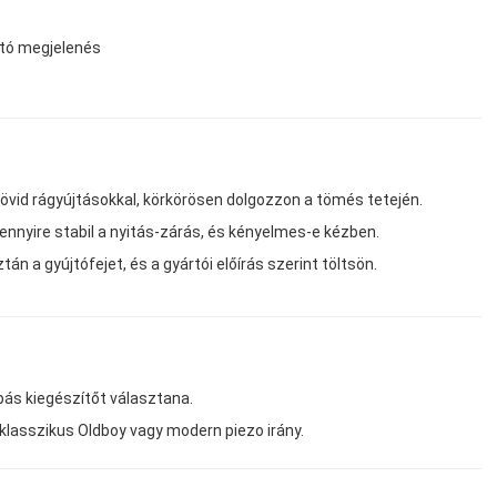
ható megjelenés
övid rágyújtásokkal, körkörösen dolgozzon a tömés tetején.
nyire stabil a nyitás-zárás, és kényelmes-e kézben.
tán a gyújtófejet, és a gyártói előírás szerint töltsön.
ipás kiegészítőt választana.
 klasszikus Oldboy vagy modern piezo irány.