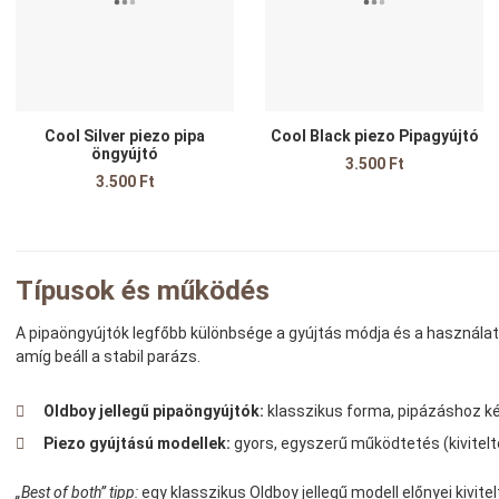
Gyors nézet
G
Cool Silver piezo pipa
Cool Black piezo Pipagyújtó
öngyújtó
3.500 Ft
3.500 Ft
Típusok és működés
A pipaöngyújtók legfőbb különbsége a gyújtás módja és a használati
amíg beáll a stabil parázs.
Oldboy jellegű pipaöngyújtók:
klasszikus forma, pipázáshoz k
Piezo gyújtású modellek:
gyors, egyszerű működtetés (kivitelt
„Best of both” tipp:
egy klasszikus Oldboy jellegű modell előnyei kivite