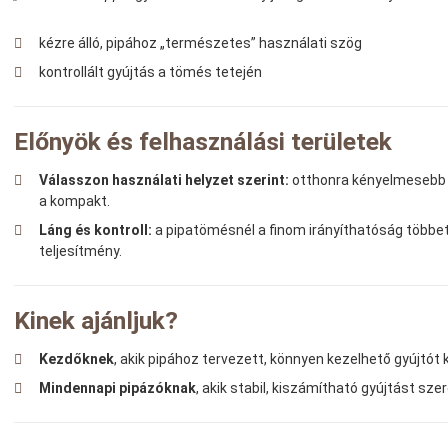
kézre álló, pipához „természetes” használati szög
kontrollált gyújtás a tömés tetején
Előnyök és felhasználási területek
Válasszon használati helyzet szerint:
otthonra kényelmesebb 
a kompakt.
Láng és kontroll:
a pipatömésnél a finom irányíthatóság többet 
teljesítmény.
Kinek ajánljuk?
Kezdőknek
, akik pipához tervezett, könnyen kezelhető gyújtót 
Mindennapi pipázóknak
, akik stabil, kiszámítható gyújtást sze