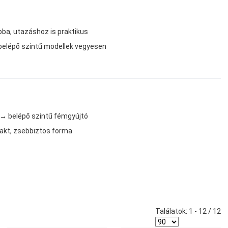
bba, utazáshoz is praktikus
 belépő szintű modellek vegyesen
 → belépő szintű fémgyújtó
kt, zsebbiztos forma
Találatok: 1 - 12 / 12