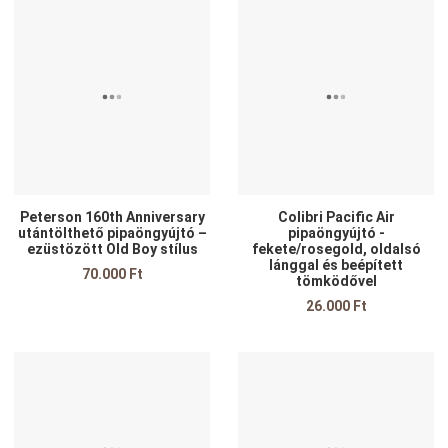
Kedvencekhez adom
K
Összehasonlítom
Ö
Gyors nézet
G
Peterson 160th Anniversary
Colibri Pacific Air
utántölthető pipaöngyújtó –
pipaöngyújtó -
ezüstözött Old Boy stílus
fekete/rosegold, oldalsó
lánggal és beépített
70.000 Ft
tömködővel
26.000 Ft
Kedvencekhez adom
K
Összehasonlítom
Ö