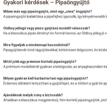
Gyakori kérdések – Pipaöngyújtó
Miben más egy pipaöngyújtó, mint egy „sima” öngyújtó?
A pipaöngyújtó kialakítása a pipafejhez igazodik, így kényelmesebb le
Oldboy jellegű vagy piezo gyújtású modellt válasszak?
Ha a klasszikus pipás élményt és formát keresi, az Oldboy jelleg jó
Mire figyeljek a mindennapi használatnál?
Pipagyújtásnál rövid rágyújtásokkal, körkörösen dolgozzon, és közbe
Mitől jobb egy prémium kivitelű pipaöngyújtó?
A prémium modelleknél gyakran a kidolgozás, az anyaghasználat és a
Milyen gyakran kell karbantartani egy pipaöngyújtót?
Érdemes időnként letisztítani a gyújtófejet, és a töltést a gyártói aj
Ajándéknak melyik irány a biztosabb?
Általában a klasszikus megjelenésű, fém kivitelű pipaöngyújtók „biz