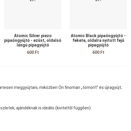
yors nézet
Gyors nézet
G
Atomic Silver piezo
Atomic Black pipaöngyújtó -
pipaöngyújtó - ezüst, oldalsó
fekete, oldalra nyitott fejű
lángú pipagyújtó
pipagyújtó
600 Ft
600 Ft
letesen meggyújtani, miközben Ön finoman „tömörít” és újragyújt,
zletek, ajándéknak is ideális (kiviteltől függően)