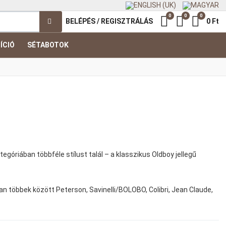
0
0
0
Kedvenc termék
Összehasonl
Kosár
BELÉPÉS / REGISZTRÁLÁS
0 Ft
ÍCIÓ
SÉTABOTOK
óriában többféle stílust talál – a klasszikus Oldboy jellegű
n többek között Peterson, Savinelli/BOLOBO, Colibri, Jean Claude,