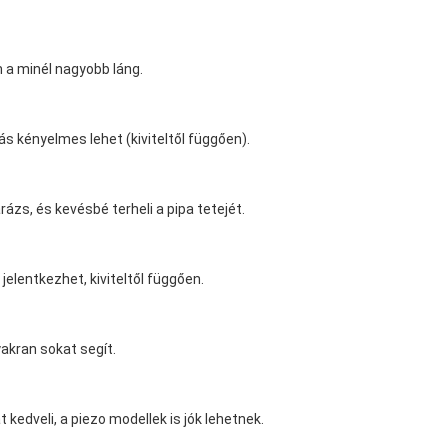
m a minél nagyobb láng.
ás kényelmes lehet (kiviteltől függően).
zs, és kevésbé terheli a pipa tetejét.
elentkezhet, kiviteltől függően.
yakran sokat segít.
kedveli, a piezo modellek is jók lehetnek.