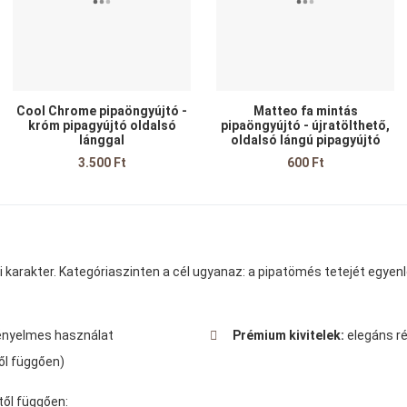
yors nézet
Gyors nézet
G
Cool Chrome pipaöngyújtó -
Matteo fa mintás
króm pipagyújtó oldalsó
pipaöngyújtó - újratölthető,
lánggal
oldalsó lángú pipagyújtó
3.500 Ft
600 Ft
 karakter. Kategóriaszinten a cél ugyanaz: a pipatömés tetejét egyen
ényelmes használat
Prémium kivitelek:
elegáns rés
ől függően)
ltől függően: