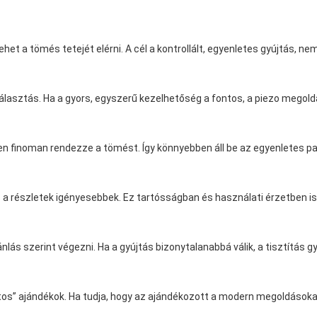
het a tömés tetejét elérni. A cél a kontrollált, egyenletes gyújtás, ne
 választás. Ha a gyors, egyszerű kezelhetőség a fontos, a piezo megold
n finoman rendezze a tömést. Így könnyebben áll be az egyenletes pará
 részletek igényesebbek. Ez tartósságban és használati érzetben is j
ánlás szerint végezni. Ha a gyújtás bizonytalanabbá válik, a tisztítás g
tos” ajándékok. Ha tudja, hogy az ajándékozott a modern megoldásokat 