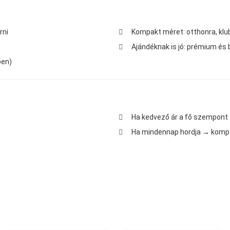
rni
Kompakt méret: otthonra, klu
Ajándéknak is jó: prémium és
ően)
Ha kedvező ár a fő szempont
Ha mindennap hordja → kompa