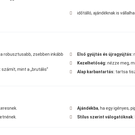
időtálló, ajándéknak is vállal
a robusztusabb, zsebben inkább
Első gyújtás és újragyújtás:
r
Kezelhetőség:
nézze meg, men
számít, mint a „brutális”
Alap karbantartás:
tartsa tisz
keresnek.
Ajándékba
, ha egy igényes, p
retnének.
Stílus szerint válogatóknak
: