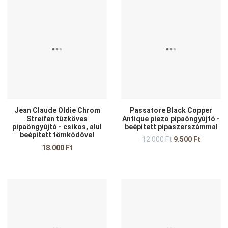
edvencekhez adom
Kedvencekhez adom
K
sszehasonlítom
Összehasonlítom
Ö
yors nézet
Gyors nézet
G
Jean Claude Oldie Chrom
Passatore Black Copper
Streifen tűzköves
Antique piezo pipaöngyújtó -
pipaöngyújtó - csíkos, alul
beépített pipaszerszámmal
beépített tömködővel
12.000 Ft
9.500 Ft
18.000 Ft
edvencekhez adom
Kedvencekhez adom
K
sszehasonlítom
Összehasonlítom
Ö