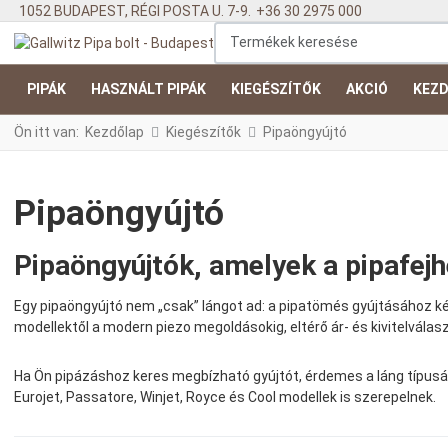
1052 BUDAPEST, RÉGI POSTA U. 7-9.
+36 30 2975 000
Termékek keresése
PIPÁK
HASZNÁLT PIPÁK
KIEGÉSZÍTŐK
AKCIÓ
KEZD
Ön itt van:
Kezdőlap
Kiegészítők
Pipaöngyújtó
Pipaöngyújtó
Pipaöngyújtók, amelyek a pipafejh
Egy pipaöngyújtó nem „csak” lángot ad: a pipatömés gyújtásához kén
modellektől a modern piezo megoldásokig, eltérő ár- és kivitelválaszt
Ha Ön pipázáshoz keres megbízható gyújtót, érdemes a láng típusát
Eurojet, Passatore, Winjet, Royce és Cool modellek is szerepelnek.