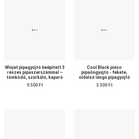
edvencekhez adom
Kedvencekhez adom
K
sszehasonlítom
Összehasonlítom
Ö
yors nézet
Gyors nézet
G
Winjet pipagyújtó beépített 3
Cool Black piezo
részes pipaszerszámmal –
pipaöngyújtó - fekete,
tömködő, szúrkáló, kaparó
oldalsó lángú pipagyújtó
9.500 Ft
3.500 Ft
edvencekhez adom
Kedvencekhez adom
K
sszehasonlítom
Összehasonlítom
Ö