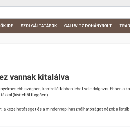
ŐK IDE
SZOLGÁLTATÁSOK
GALLWITZ DOHÁNYBOLT
TRAD
ez vannak kitalálva
yelmesebb szögben, kontrolláltabban lehet vele dolgozni. Ebben a kateg
ékkal (kiviteltől függően).
, a kezelhetőséget és a mindennapi használhatóságot nézni: a listába