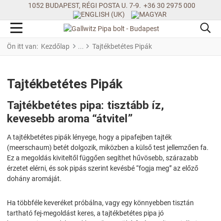
1052 BUDAPEST, RÉGI POSTA U. 7-9.
+36 30 2975 000
Ön itt van:
Kezdőlap
Tajtékbetétes Pipák
Tajtékbetétes Pipák
Tajtékbetétes pipa: tisztább íz,
kevesebb aroma “átvitel”
A tajtékbetétes pipák lényege, hogy a pipafejben tajték
(meerschaum) betét dolgozik, miközben a külső test jellemzően fa.
Ez a megoldás kiviteltől függően segíthet hűvösebb, szárazabb
érzetet elérni, és sok pipás szerint kevésbé “fogja meg” az előző
dohány aromáját.
Ha többféle keveréket próbálna, vagy egy könnyebben tisztán
tartható fej-megoldást keres, a tajtékbetétes pipa jó