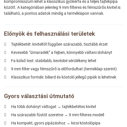
kompromisszum lehet a klasszikus gyökérfa és a teljes tajtékpipa
között. A kategóriában jelenleg 9 mm filteres és fémszűrős kivitel is
található, a pontos adatok mindig a terméklapon vannak.
Előnyök és felhasználási területek
Tajtékbetét: kiviteltől függően szárazabb, tisztább érzet
Kevesebb “ízmaradék” a fejben, könnyebb váltani dohányt
Fa külső test: stabilabb, kevésbé sérülékeny lehet
9 mm filter vagy fémszűrő is előfordulhat (terméklap szerint)
Klasszikus formák: biliard és kóstoló jellegű pipák is lehetnek
Gyors választási útmutató
Ha több dohányt váltogat → tajtékbetétes kivitel
Ha szárazabb füstöt szeretne → 9 mm filteres modell
Ha kompakt, gyors pipázáshoz → kicsi kóstolópipa