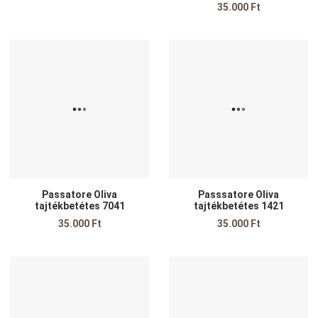
35.000 Ft
Kedvencekhez adom
K
Összehasonlítom
Ö
Gyors nézet
G
Passatore Oliva
Passsatore Oliva
tajtékbetétes 7041
tajtékbetétes 1421
35.000 Ft
35.000 Ft
Kedvencekhez adom
K
Összehasonlítom
Ö