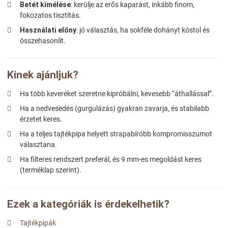
Betét kímélése
: kerülje az erős kaparást, inkább finom,
fokozatos tisztítás.
Használati előny
: jó választás, ha sokféle dohányt kóstol és
összehasonlít.
Kinek ajánljuk?
Ha több keveréket szeretne kipróbálni, kevesebb “áthallással”.
Ha a nedvesedés (gurgulázás) gyakran zavarja, és stabilabb
érzetet keres.
Ha a teljes tajtékpipa helyett strapabíróbb kompromisszumot
választana.
Ha filteres rendszert preferál, és 9 mm-es megoldást keres
(terméklap szerint).
Ezek a kategóriák is érdekelhetik?
Tajtékpipák