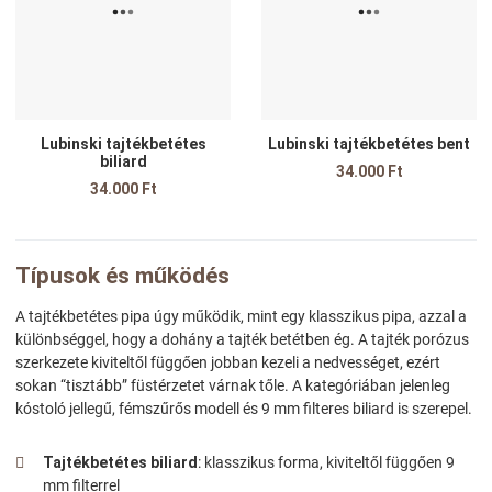
Gyors nézet
G
Lubinski tajtékbetétes
Lubinski tajtékbetétes bent
biliard
34.000 Ft
34.000 Ft
Típusok és működés
A tajtékbetétes pipa úgy működik, mint egy klasszikus pipa, azzal a
különbséggel, hogy a dohány a tajték betétben ég. A tajték porózus
szerkezete kiviteltől függően jobban kezeli a nedvességet, ezért
sokan “tisztább” füstérzetet várnak tőle. A kategóriában jelenleg
kóstoló jellegű, fémszűrős modell és 9 mm filteres biliard is szerepel.
Tajtékbetétes biliard
: klasszikus forma, kiviteltől függően 9
mm filterrel