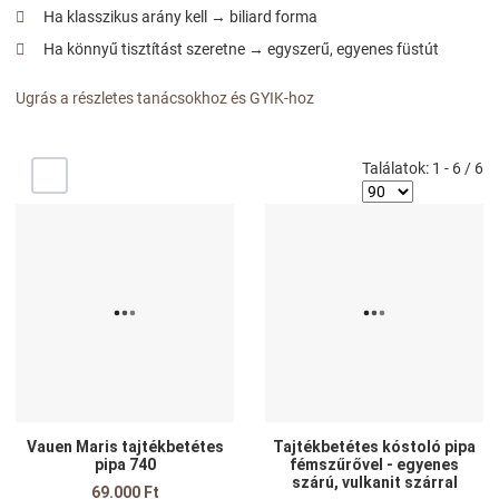
Ha klasszikus arány kell → biliard forma
Ha könnyű tisztítást szeretne → egyszerű, egyenes füstút
Ugrás a részletes tanácsokhoz és GYIK-hoz
Találatok: 1 - 6 / 6
-/+
Kedvencekhez adom
K
Összehasonlítom
Ö
Gyors nézet
G
Vauen Maris tajtékbetétes
Tajtékbetétes kóstoló pipa
pipa 740
fémszűrővel - egyenes
szárú, vulkanit szárral
69.000 Ft