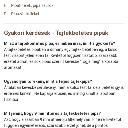
Pipafilterek, pipa szűrők
Pipázás kellékei
Gyakori kérdések - Tajtékbetétes pipák
Mi az a tajtékbetétes pipa, és miben más, mint a gyökérfa?
A tajtékbetétes pipában a dohány egy tajték betétben ég, a külső
test viszont jellemzően fa. Kiviteltől függően tisztább, szárazabb
érzetet adhat, és sok pipás szerint kevésbé “fogja meg” a korábbi
aromákat.
Ugyanolyan törékeny, mint a teljes tajtékpipa?
Általában kevésbé sérülékeny, mert a külső test fa, de a betétet így is
érdemes kímélni. Ne kaparja erősen, és mindig kihűlt állapotban
tisztítsa.
Mit jelent, hogy 9 mm filteres a tajtékbetétes pipa?
Azt, hogy a szárban 9 mm átmérőjű filterhely van. Filterrel kiviteltől
függően egyenletesebb, szárazabb érzet jöhet, de a pontos