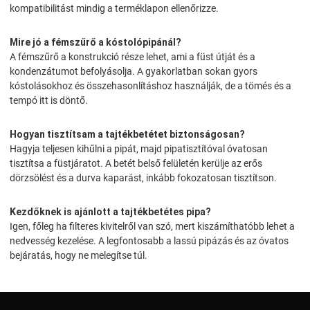
kompatibilitást mindig a terméklapon ellenőrizze.
Mire jó a fémszűrő a kóstolópipánál?
A fémszűrő a konstrukció része lehet, ami a füst útját és a
kondenzátumot befolyásolja. A gyakorlatban sokan gyors
kóstolásokhoz és összehasonlításhoz használják, de a tömés és a
tempó itt is döntő.
Hogyan tisztítsam a tajtékbetétet biztonságosan?
Hagyja teljesen kihűlni a pipát, majd pipatisztítóval óvatosan
tisztítsa a füstjáratot. A betét belső felületén kerülje az erős
dörzsölést és a durva kaparást, inkább fokozatosan tisztítson.
Kezdőknek is ajánlott a tajtékbetétes pipa?
Igen, főleg ha filteres kivitelről van szó, mert kiszámíthatóbb lehet a
nedvesség kezelése. A legfontosabb a lassú pipázás és az óvatos
bejáratás, hogy ne melegítse túl.