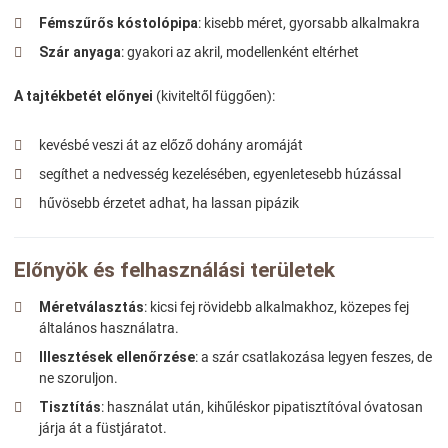
Fémszűrős kóstolópipa
: kisebb méret, gyorsabb alkalmakra
Szár anyaga
: gyakori az akril, modellenként eltérhet
A tajtékbetét előnyei
(kiviteltől függően):
kevésbé veszi át az előző dohány aromáját
segíthet a nedvesség kezelésében, egyenletesebb húzással
hűvösebb érzetet adhat, ha lassan pipázik
Előnyök és felhasználási területek
Méretválasztás
: kicsi fej rövidebb alkalmakhoz, közepes fej
általános használatra.
Illesztések ellenőrzése
: a szár csatlakozása legyen feszes, de
ne szoruljon.
Tisztítás
: használat után, kihűléskor pipatisztítóval óvatosan
járja át a füstjáratot.