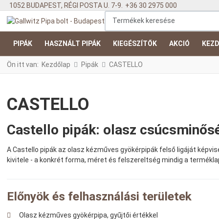
1052 BUDAPEST, RÉGI POSTA U. 7-9.
+36 30 2975 000
Termékek keresése
PIPÁK
HASZNÁLT PIPÁK
KIEGÉSZÍTŐK
AKCIÓ
KEZD
Ön itt van:
Kezdőlap
Pipák
CASTELLO
CASTELLO
Castello pipák: olasz csúcsminősé
A Castello pipák az olasz kézműves gyökérpipák felső ligáját képvisel
kivitele - a konkrét forma, méret és felszereltség mindig a termékla
Előnyök és felhasználási területek
Olasz kézműves gyökérpipa, gyűjtői értékkel