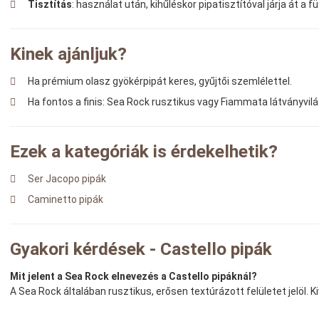
Tisztítás
: használat után, kihűléskor pipatisztítóval járja át a f
Kinek ajánljuk?
Ha prémium olasz gyökérpipát keres, gyűjtői szemlélettel.
Ha fontos a finis: Sea Rock rusztikus vagy Fiammata látványvilá
Ezek a kategóriák is érdekelhetik?
Ser Jacopo pipák
Caminetto pipák
Gyakori kérdések - Castello pipák
Mit jelent a Sea Rock elnevezés a Castello pipáknál?
A Sea Rock általában rusztikus, erősen textúrázott felületet jelöl. 