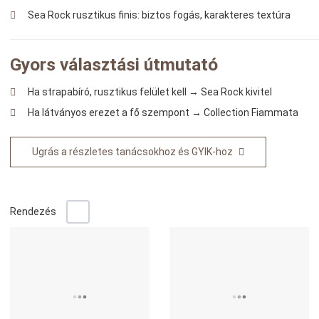
Sea Rock rusztikus finis: biztos fogás, karakteres textúra
Gyors választási útmutató
Ha strapabíró, rusztikus felület kell → Sea Rock kivitel
Ha látványos erezet a fő szempont → Collection Fiammata
Ugrás a részletes tanácsokhoz és GYIK-hoz
-/+
Rendezés
Kedvencekhez adom
K
Összehasonlítom
Ö
Gyors nézet
G