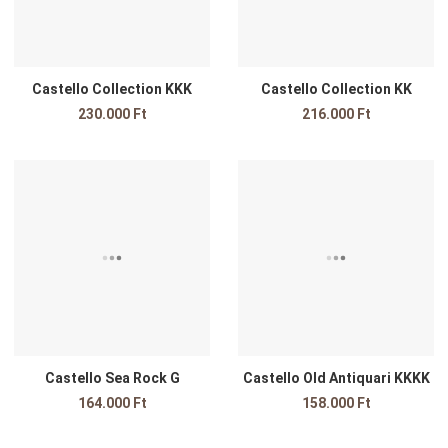
Castello Collection KKK
Castello Collection KK
230.000 Ft
216.000 Ft
edvencekhez adom
Kedvencekhez adom
K
sszehasonlítom
Összehasonlítom
Ö
yors nézet
Gyors nézet
G
Castello Sea Rock G
Castello Old Antiquari KKKK
164.000 Ft
158.000 Ft