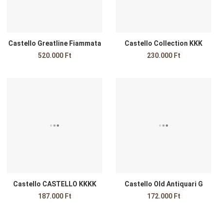
Castello Greatline Fiammata
Castello Collection KKK
520.000 Ft
230.000 Ft
Kedvencekhez adom
K
Összehasonlítom
Ö
Gyors nézet
G
Castello CASTELLO KKKK
Castello Old Antiquari G
187.000 Ft
172.000 Ft