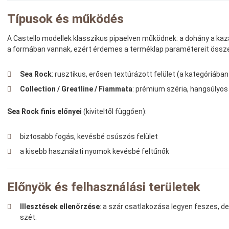
Típusok és működés
A Castello modellek klasszikus pipaelven működnek: a dohány a kazán
a formában vannak, ezért érdemes a terméklap paramétereit össze
Sea Rock
: rusztikus, erősen textúrázott felület (a kategóriában 
Collection / Greatline / Fiammata
: prémium széria, hangsúlyos 
Sea Rock finis előnyei
(kiviteltől függően):
biztosabb fogás, kevésbé csúszós felület
a kisebb használati nyomok kevésbé feltűnők
Előnyök és felhasználási területek
Illesztések ellenőrzése
: a szár csatlakozása legyen feszes, d
szét.