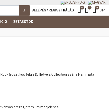
0
0
0
Kedvenc termék
Összehasonl
Kosár
BELÉPÉS / REGISZTRÁLÁS
0 Ft
ÍCIÓ
SÉTABOTOK
 Rock (rusztikus felület), illetve a Collection széria Fiammata
 látványos erezet, prémium megjelenés