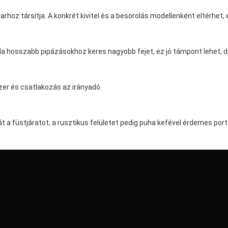
hoz társítja. A konkrét kivitel és a besorolás modellenként eltérhet,
et. Ha hosszabb pipázásokhoz keres nagyobb fejet, ez jó támpont lehet
zer és csatlakozás az irányadó.
a át a füstjáratot, a rusztikus felületet pedig puha kefével érdemes port