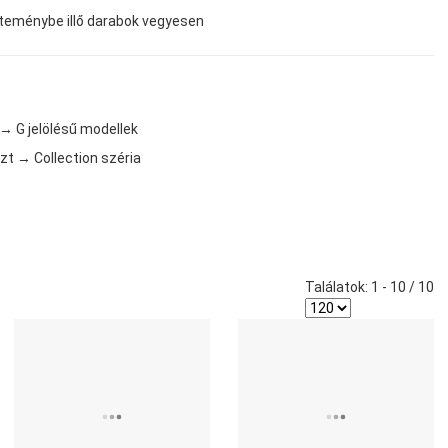
teménybe illő darabok vegyesen
→ G jelölésű modellek
zt → Collection széria
Találatok: 1 - 10 / 10
edvencekhez adom
Kedvencekhez adom
K
sszehasonlítom
Összehasonlítom
Ö
yors nézet
Gyors nézet
G