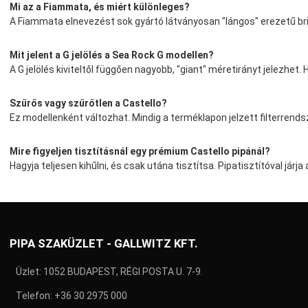
Mi az a Fiammata, és miért különleges?
A Fiammata elnevezést sok gyártó látványosan "lángos" erezetű briar
Mit jelent a G jelölés a Sea Rock G modellen?
A G jelölés kiviteltől függően nagyobb, "giant" méretirányt jelezh
Szűrős vagy szűrőtlen a Castello?
Ez modellenként változhat. Mindig a terméklapon jelzett filterrends
Mire figyeljen tisztításnál egy prémium Castello pipánál?
Hagyja teljesen kihűlni, és csak utána tisztítsa. Pipatisztítóval járj
PIPA SZAKÜZLET - GALLWITZ KFT.
Üzlet: 1052 BUDAPEST, RÉGI POSTA U. 7-9.
Telefon:
+36 30 2975 000