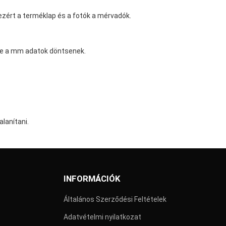
 ezért a terméklap és a fotók a mérvadók.
, de a mm adatok döntsenek.
alanítani.
INFORMÁCIÓK
Általános Szerződési Feltételek
Adatvételmi nyilatkozat