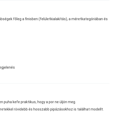
bségek főleg a finisben (felületkialakítás), a méretkategóriában és
egjelenés
sen puha kefe praktikus, hogy a por ne üljön meg.
éretekkel rövidebb és hosszabb pipázásokhoz is találhat modellt.