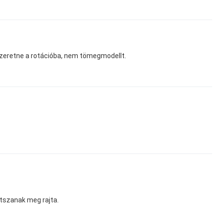
szeretne a rotációba, nem tömegmodellt.
átszanak meg rajta.