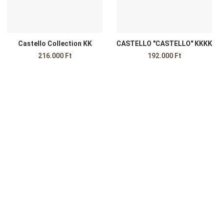
Castello Collection KK
CASTELLO "CASTELLO" KKKK
216.000 Ft
192.000 Ft
edvencekhez adom
sszehasonlítom
yors nézet