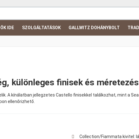
ŐK IDE
SZOLGÁLTATÁSOK
GALLWITZ DOHÁNYBOLT
TRAD
g, különleges finisek és méretezés
ik. A kínálatban jellegzetes Castello finisekkel találkozhat, mint a Sea
pon ellenőrizhető.
Collection/Fiammata kivitel: