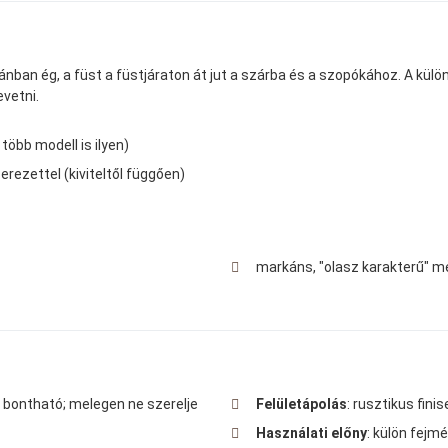
ban ég, a füst a füstjáraton át jut a szárba és a szopókához. A külön
vetni.
több modell is ilyen)
erezettel (kiviteltől függően)
markáns, "olasz karakterű" m
e bontható; melegen ne szerelje
Felületápolás
: rusztikus fini
Használati előny
: külön fejm