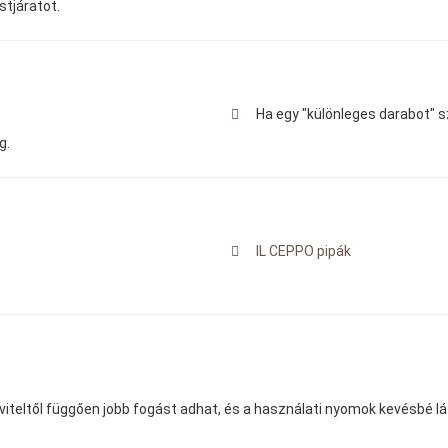
üstjáratot.
Ha egy "különleges darabot" 
g.
IL CEPPO pipák
Kiviteltől függően jobb fogást adhat, és a használati nyomok kevésbé l