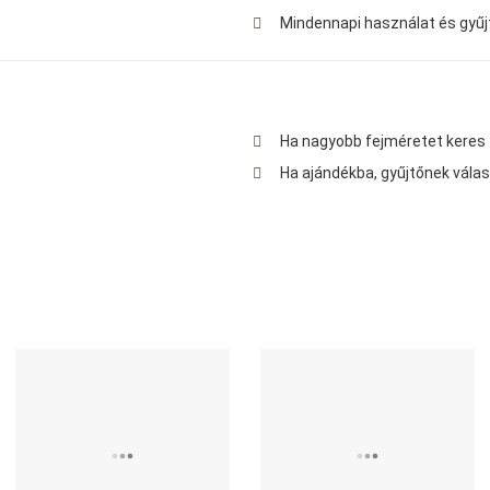
Mindennapi használat és gyűj
Ha nagyobb fejméretet keres 
Ha ajándékba, gyűjtőnek válas
edvencekhez adom
Kedvencekhez adom
K
sszehasonlítom
Összehasonlítom
Ö
yors nézet
Gyors nézet
G