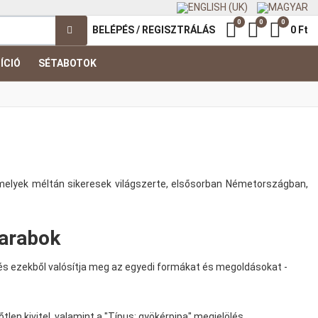
0
0
0
Kedvenc termék
Összehasonl
Kosár
BELÉPÉS / REGISZTRÁLÁS
0 Ft
ÍCIÓ
SÉTABOTOK
, melyek méltán sikeresek világszerte, elsősorban Németországban,
darabok
k, és ezekből valósítja meg az egyedi formákat és megoldásokat -
len kivitel, valamint a "Típus: gyökérpipa" megjelölés.