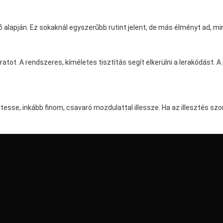
ő alapján. Ez sokaknál egyszerűbb rutint jelent, de más élményt ad, min
ratot. A rendszeres, kíméletes tisztítás segít elkerülni a lerakódást. A
őltesse, inkább finom, csavaró mozdulattal illessze. Ha az illesztés szo