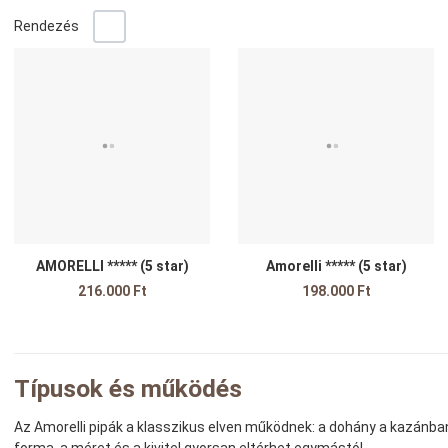
-/+
Rendezés
Kedvencekhez adom
K
Összehasonlítom
Ö
Gyors nézet
G
AMORELLI ***** (5 star)
Amorelli ***** (5 star)
216.000 Ft
198.000 Ft
Típusok és működés
Az Amorelli pipák a klasszikus elven működnek: a dohány a kazánban 
forma, a méret és a kivitel gyorsan eltérhet egymástól.