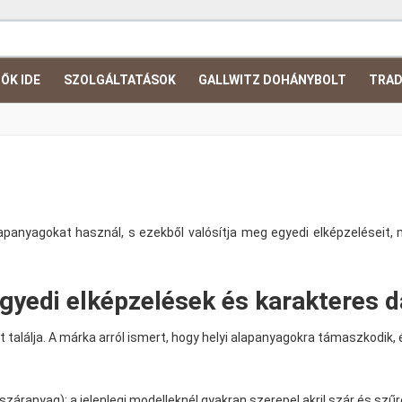
ŐK IDE
SZOLGÁLTATÁSOK
GALLWITZ DOHÁNYBOLT
TRAD
alapanyagokat használ, s ezekből valósítja meg egyedi elképzeléseit
 egyedi elképzelések és karakteres 
ait találja. A márka arról ismert, hogy helyi alapanyagokra támaszkodi
záranyag): a jelenlegi modelleknél gyakran szerepel akril szár és szűrőt