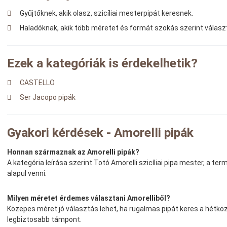
Gyűjtőknek, akik olasz, szicíliai mesterpipát keresnek.
Haladóknak, akik több méretet és formát szokás szerint válasz
Ezek a kategóriák is érdekelhetik?
CASTELLO
Ser Jacopo pipák
Gyakori kérdések - Amorelli pipák
Honnan származnak az Amorelli pipák?
A kategória leírása szerint Totó Amorelli szicíliai pipa mester, a
alapul venni.
Milyen méretet érdemes választani Amorelliből?
Közepes méret jó választás lehet, ha rugalmas pipát keres a hétköz
legbiztosabb támpont.