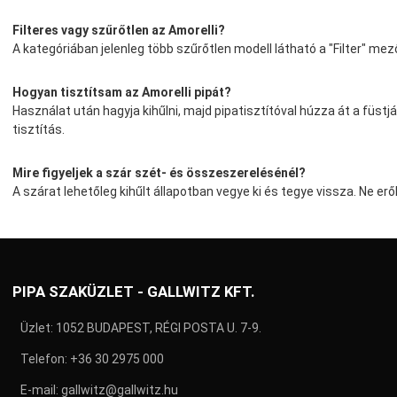
Filteres vagy szűrőtlen az Amorelli?
A kategóriában jelenleg több szűrőtlen modell látható a "Filter" mez
Hogyan tisztítsam az Amorelli pipát?
Használat után hagyja kihűlni, majd pipatisztítóval húzza át a füstjá
tisztítás.
Mire figyeljek a szár szét- és összeszerelésénél?
A szárat lehetőleg kihűlt állapotban vegye ki és tegye vissza. Ne er
PIPA SZAKÜZLET - GALLWITZ KFT.
Üzlet: 1052 BUDAPEST, RÉGI POSTA U. 7-9.
Telefon:
+36 30 2975 000
E-mail:
gallwitz@gallwitz.hu