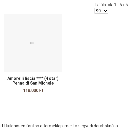
Találatok: 1 - 5 / 5
edvencekhez adom
Kedvencekhez adom
sszehasonlítom
Összehasonlítom
yors nézet
Gyors nézet
Amorelli liscia **** (4 star)
Penna di San Michele
118.000 Ft
l itt különösen fontos a terméklap, mert az egyedi daraboknál a