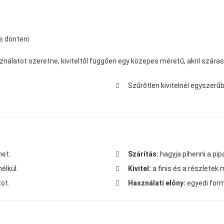
s dönteni
nálatot szeretne, kiviteltől függően egy közepes méretű, akril szára
Szűrőtlen kivitelnél egyszerűbb
het.
Szárítás:
hagyja pihenni a pi
élkül.
Kivitel:
a finis és a részletek 
tot.
Használati előny:
egyedi form