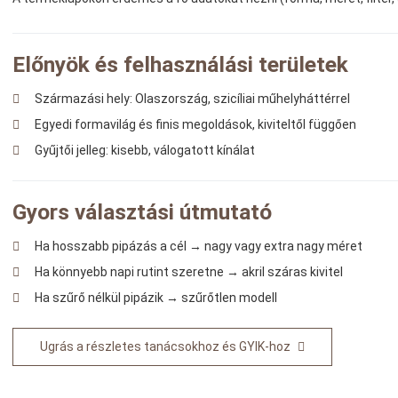
Előnyök és felhasználási területek
Származási hely: Olaszország, szicíliai műhelyháttérrel
Egyedi formavilág és finis megoldások, kiviteltől függően
Gyűjtői jelleg: kisebb, válogatott kínálat
Gyors választási útmutató
Ha hosszabb pipázás a cél → nagy vagy extra nagy méret
Ha könnyebb napi rutint szeretne → akril száras kivitel
Ha szűrő nélkül pipázik → szűrőtlen modell
Ugrás a részletes tanácsokhoz és GYIK-hoz