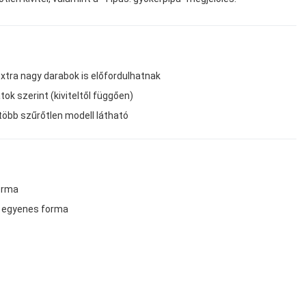
xtra nagy darabok is előfordulhatnak
tok szerint (kiviteltől függően)
g több szűrőtlen modell látható
forma
→ egyenes forma