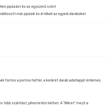
tlen pipázást és az egyszerű rutint.
dékozott már pipázik és értékeli az egyedi darabokat.
nnek fontos a pontos háttér, a konkrét darab adatlapját érdemes
és több szárítást, pihentetést kérhet. A "Méret" mező a