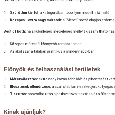
Szűrőtlen kivitel
: a kategóriában több ilyen modell is látható
Közepes - extra nagy méretek
: a "Méret" mező alapján érdeme
Best of both:
ha a különleges megjelenés mellett kiszámítható hasz
Közepes méretnél könnyebb tempót tartani
Az akril szár általában praktikus a mindennapokban
Előnyök és felhasználási területek
Méretválasztás:
extra nagy kazán több időt és pihentetést kér
Illesztések ellenőrzése:
a szár stabilan illeszkedjen, kotyogás n
Tisztítás:
használat után pipatisztítóval tisztítsa át a füstjára
Kinek ajánljuk?