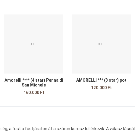
edvencekhez adom
Kedvencekhez adom
K
sszehasonlítom
Összehasonlítom
Ö
yors nézet
Gyors nézet
G
Amorelli **** (4 star) Penna di
AMORELLI *** (3 star) pot
San Michele
120.000 Ft
160.000 Ft
ég, a füst a füstjáraton át a száron keresztül érkezik. A választásná