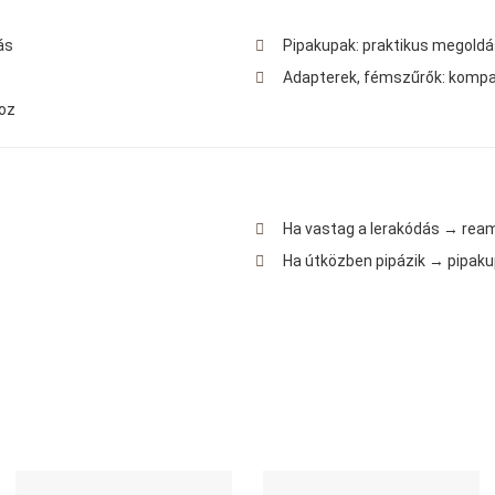
ás
Pipakupak: praktikus megoldá
Adapterek, fémszűrők: kompati
hoz
Ha vastag a lerakódás → ream
Ha útközben pipázik → pipaku
edvencekhez adom
Kedvencekhez adom
K