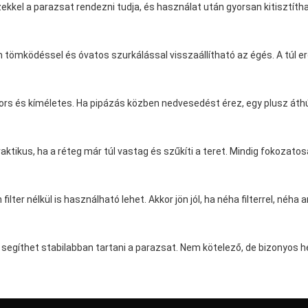
kkel a parazsat rendezni tudja, és használat után gyorsan kitisztíthatj
 tömködéssel és óvatos szurkálással visszaállítható az égés. A túl er
rs és kíméletes. Ha pipázás közben nedvesedést érez, egy plusz áthúzá
ktikus, ha a réteg már túl vastag és szűkíti a teret. Mindig fokozatos
ter nélkül is használható lehet. Akkor jön jól, ha néha filterrel, néha a
t segíthet stabilabban tartani a parazsat. Nem kötelező, de bizonyos