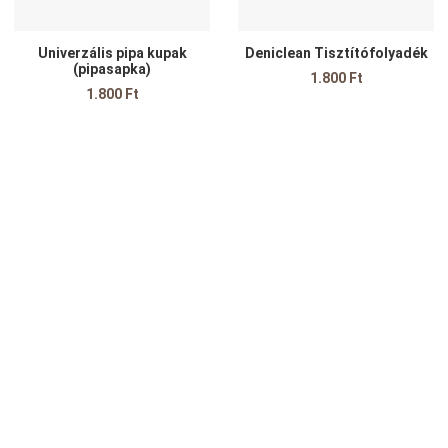
Univerzális pipa kupak
Deniclean Tisztítófolyadék
(pipasapka)
1.800 Ft
1.800 Ft
edvencekhez adom
sszehasonlítom
yors nézet