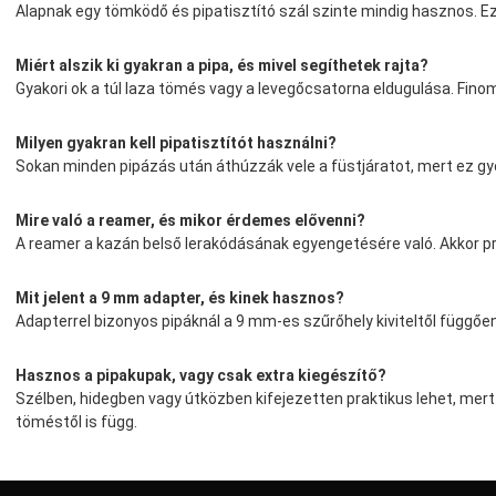
Alapnak egy tömködő és pipatisztító szál szinte mindig hasznos. Eze
Miért alszik ki gyakran a pipa, és mivel segíthetek rajta?
Gyakori ok a túl laza tömés vagy a levegőcsatorna eldugulása. Finom
Milyen gyakran kell pipatisztítót használni?
Sokan minden pipázás után áthúzzák vele a füstjáratot, mert ez gyo
Mire való a reamer, és mikor érdemes elővenni?
A reamer a kazán belső lerakódásának egyengetésére való. Akkor pra
Mit jelent a 9 mm adapter, és kinek hasznos?
Adapterrel bizonyos pipáknál a 9 mm-es szűrőhely kiviteltől függően fil
Hasznos a pipakupak, vagy csak extra kiegészítő?
Szélben, hidegben vagy útközben kifejezetten praktikus lehet, mer
töméstől is függ.