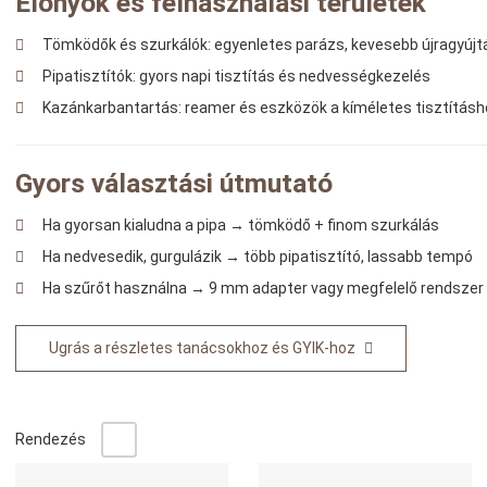
Előnyök és felhasználási területek
Tömködők és szurkálók: egyenletes parázs, kevesebb újragyújt
Pipatisztítók: gyors napi tisztítás és nedvességkezelés
Kazánkarbantartás: reamer és eszközök a kíméletes tisztítás
Gyors választási útmutató
Ha gyorsan kialudna a pipa → tömködő + finom szurkálás
Ha nedvesedik, gurgulázik → több pipatisztító, lassabb tempó
Ha szűrőt használna → 9 mm adapter vagy megfelelő rendszer
Ugrás a részletes tanácsokhoz és GYIK-hoz
-/+
Rendezés
Kedvencekhez adom
K