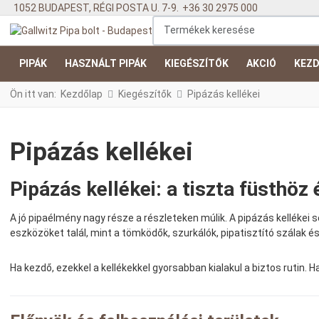
1052 BUDAPEST, RÉGI POSTA U. 7-9.
+36 30 2975 000
Termékek keresése
PIPÁK
HASZNÁLT PIPÁK
KIEGÉSZÍTŐK
AKCIÓ
KEZD
Ön itt van:
Kezdőlap
Kiegészítők
Pipázás kellékei
Pipázás kellékei
Pipázás kellékei: a tiszta füsthöz 
A jó pipaélmény nagy része a részleteken múlik. A pipázás kellékei 
eszközöket talál, mint a tömködők, szurkálók, pipatisztító szálak é
Ha kezdő, ezekkel a kellékekkel gyorsabban kialakul a biztos rutin.