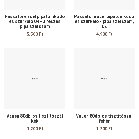
Passatore acél pipatömködő
Passatore acél pipatömködő
és szurkáló 04 - 3 részes
és szurkáló - pipa szerszám,
pipa szerszám
02
5.500 Ft
4.900 Ft
Kedvencekhez adom
K
Összehasonlítom
Ö
Gyors nézet
G
Vauen 80db-os tisztítószál
Vauen 80db-os tisztítószál
kék
fehér
1.200 Ft
1.200 Ft