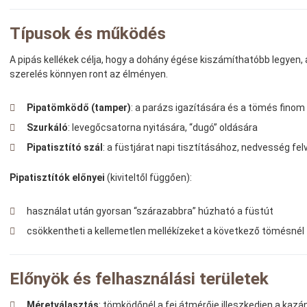
Típusok és működés
A pipás kellékek célja, hogy a dohány égése kiszámíthatóbb legyen,
szerelés könnyen ront az élményen.
Pipatömködő (tamper)
: a parázs igazítására és a tömés fino
Szurkáló
: levegőcsatorna nyitására, “dugó” oldására
Pipatisztító szál
: a füstjárat napi tisztításához, nedvesség fe
Pipatisztítók előnyei
(kiviteltől függően):
használat után gyorsan “szárazabbra” húzható a füstút
csökkentheti a kellemetlen mellékízeket a következő tömésnél
Előnyök és felhasználási területek
Méretválasztás
: tömködőnél a fej átmérője illeszkedjen a kazá