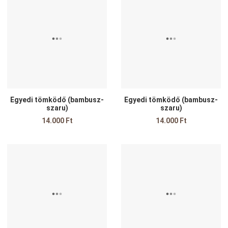
Összehasonlítom
Ö
Gyors nézet
G
Egyedi tömködő (bambusz-
Egyedi tömködő (bambusz-
szaru)
szaru)
14.000 Ft
14.000 Ft
Kedvencekhez adom
K
Összehasonlítom
Ö
Gyors nézet
G