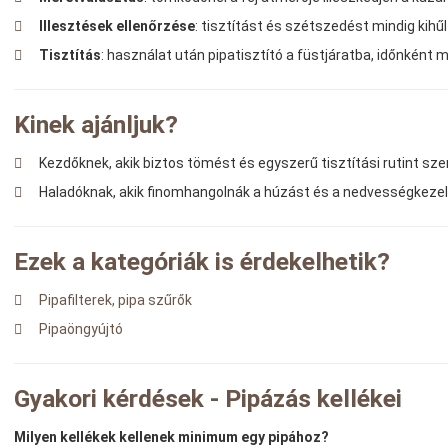
Illesztések ellenőrzése
: tisztítást és szétszedést mindig kihű
Tisztítás
: használat után pipatisztító a füstjáratba, időnként 
Kinek ajánljuk?
Kezdőknek, akik biztos tömést és egyszerű tisztítási rutint sz
Haladóknak, akik finomhangolnák a húzást és a nedvességkezel
Ezek a kategóriák is érdekelhetik?
Pipafilterek, pipa szűrők
Pipaöngyújtó
Gyakori kérdések - Pipázás kellékei
Milyen kellékek kellenek minimum egy pipához?