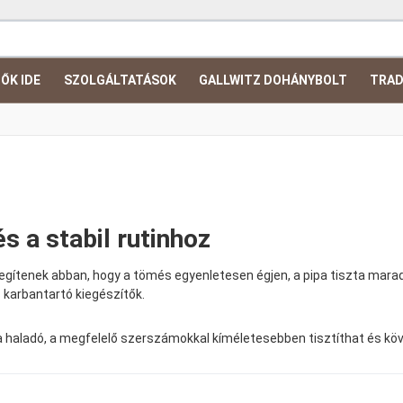
ŐK IDE
SZOLGÁLTATÁSOK
GALLWITZ DOHÁNYBOLT
TRAD
és a stabil rutinhoz
segítenek abban, hogy a tömés egyenletesen égjen, a pipa tiszta maradj
s karbantartó kiegészítők.
 Ha haladó, a megfelelő szerszámokkal kíméletesebben tisztíthat és köv