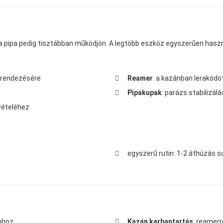
 a pipa pedig tisztábban működjön. A legtöbb eszköz egyszerűen haszn
m rendezésére
Reamer
: a kazánban lerakód
Pipakupak
: parázs stabilizálá
lvételéhez
egyszerű rutin: 1-2 áthúzás 
nhoz.
Kazán karbantartás
: reamerr