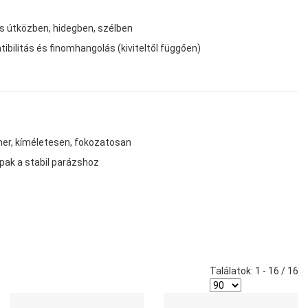
s útközben, hidegben, szélben
bilitás és finomhangolás (kiviteltől függően)
er, kíméletesen, fokozatosan
pak a stabil parázshoz
Találatok: 1 - 16 / 16
edvencekhez adom
Kedvencekhez adom
K