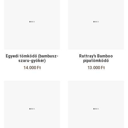
sszehasonlítom
Összehasonlítom
Ö
yors nézet
Gyors nézet
G
Egyedi tömködő (bambusz-
Rattray's Bamboo
szaru-gyökér)
pipatömködő
14.000 Ft
13.000 Ft
edvencekhez adom
Kedvencekhez adom
K
sszehasonlítom
Összehasonlítom
Ö
yors nézet
Gyors nézet
G