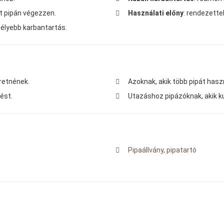
lt pipán végezzen.
Használati előny
: rendezette
mélyebb karbantartás.
eretnének.
Azoknak, akik több pipát haszn
ést.
Utazáshoz pipázóknak, akik k
Pipaállvány, pipatartó