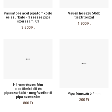
Passatore acél pipatömködő
Vauen hosszú 50db
és szurkáló - 3 részes pipa
tisztítószál
szerszám, 03
1.900 Ft
3.500 Ft
edvencekhez adom
Kedvencekhez adom
K
sszehasonlítom
Összehasonlítom
Ö
yors nézet
Gyors nézet
G
Háromrészes fém
pipatömködő és
pipaszurkáló - megfizethető
Pipa fémszűrő 4mm
pipa szerszám
200 Ft
800 Ft