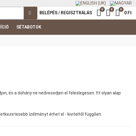
0
0
0
Kedvenc termék
Összehasonl
Kosár
BELÉPÉS / REGISZTRÁLÁS
0 Ft
ÍCIÓ
SÉTABOTOK
on, és a dohány ne nedvesedjen el feleslegesen. Itt olyan alap
etkezetesebb ízélményt érhet el - kiviteltől függően.