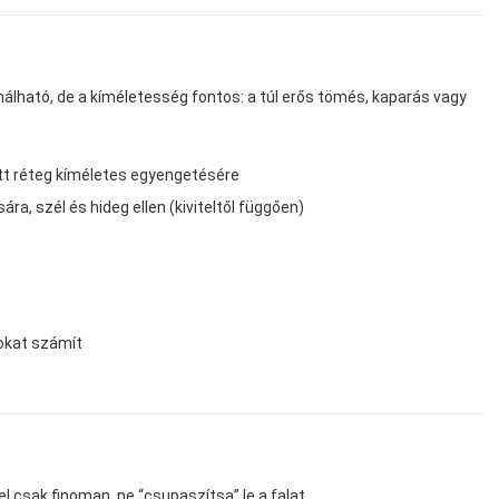
álható, de a kíméletesség fontos: a túl erős tömés, kaparás vagy
ott réteg kíméletes egyengetésére
sára, szél és hideg ellen (kiviteltől függően)
sokat számít
el csak finoman, ne “csupaszítsa” le a falat.