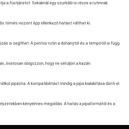
a a füstjáratot. Sokaknál egy szurkáló is része a rutinnak.
ős tömés viszont épp ellenkező hatást válthat ki.
s is segíthet. A pontos rutin a dohánytól és a tempótól is függ.
an, óvatosan dolgozzon, hogy ne sérüljön a kazán.
nélkül pipázna. A kompatibilitást mindig a pipa kialakítása dönti el.
 helyzetekben kényelmes megoldás. A hatás a pipaformától és a