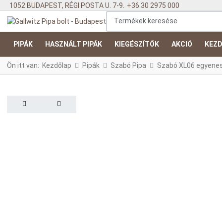
1052 BUDAPEST, RÉGI POSTA U. 7-9.
+36 30 2975 000
Termékek keresése
PIPÁK
HASZNÁLT PIPÁK
KIEGÉSZÍTŐK
AKCIÓ
KEZD
Ön itt van:
Kezdőlap
Pipák
Szabó Pipa
Szabó XL06 egyenes g
PREV
NEXT