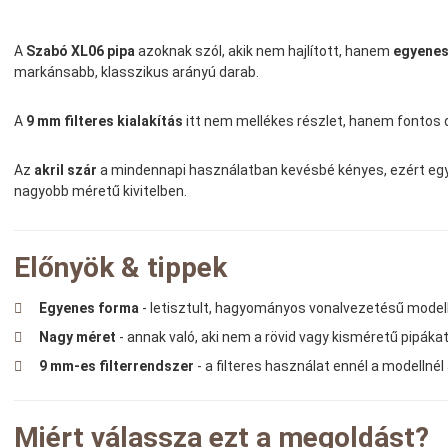
A
Szabó XL06 pipa
azoknak szól, akik nem hajlított, hanem
egyenes
markánsabb, klasszikus arányú darab.
A
9 mm filteres kialakítás
itt nem mellékes részlet, hanem fontos dö
Az
akril szár
a mindennapi használatban kevésbé kényes, ezért egys
nagyobb méretű kivitelben.
Előnyök & tippek
Egyenes forma
- letisztult, hagyományos vonalvezetésű modell
Nagy méret
- annak való, aki nem a rövid vagy kisméretű pipákat
9 mm-es filterrendszer
- a filteres használat ennél a modellné
Miért válassza ezt a megoldást?