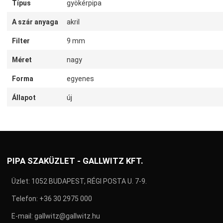
Típus
gyökérpipa
A szár anyaga
akril
Filter
9 mm
Méret
nagy
Forma
egyenes
Állapot
új
PIPA SZAKÜZLET - GALLWITZ KFT.
Üzlet: 1052 BUDAPEST, RÉGI POSTA U. 7-9.
Telefon:
+36 30 2975 000
E-mail:
gallwitz@gallwitz.hu