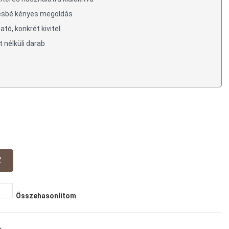
vésbé kényes megoldás
ató, konkrét kivitel
t nélküli darab
Összehasonlítom