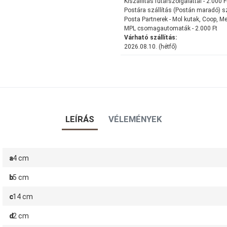
Kiszállítás futárszolgálattal - 2.000 F
Postára szállítás (Postán maradó) szá
Posta Partnerek - Mol kutak, Coop, Me
MPL csomagautomaták - 2.000 Ft
Várható szállítás:
2026.08.10. (hétfő)
LEÍRÁS
VÉLEMÉNYEK
a
4 cm
b
5 cm
c
14 cm
d
2 cm