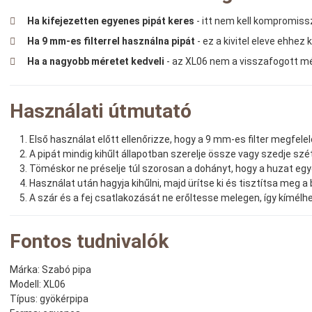
Ha kifejezetten egyenes pipát keres
- itt nem kell kompromis
Ha 9 mm-es filterrel használna pipát
- ez a kivitel eleve ehhez 
Ha a nagyobb méretet kedveli
- az XL06 nem a visszafogott mé
Használati útmutató
Első használat előtt ellenőrizze, hogy a 9 mm-es filter megfelel
A pipát mindig kihűlt állapotban szerelje össze vagy szedje szét
Töméskor ne préselje túl szorosan a dohányt, hogy a huzat eg
Használat után hagyja kihűlni, majd ürítse ki és tisztítsa meg a
A szár és a fej csatlakozását ne erőltesse melegen, így kímélh
Fontos tudnivalók
Márka:
Szabó pipa
Modell:
XL06
Típus:
gyökérpipa