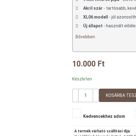
Akril szár
- tartósabb, ke
XL06 modell
- jól azonosíth
Új állapot
- használt előéle
Bővebben
10.000 Ft
Készleten
-
+
Mennyiség
Kedvencekhez adom
A termék várható szállítási díja: