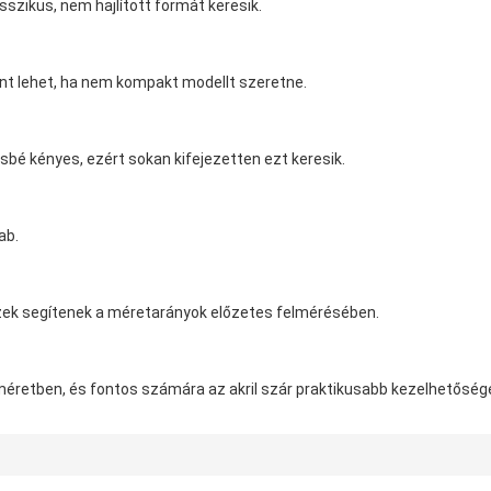
sszikus, nem hajlított formát keresik.
nt lehet, ha nem kompakt modellt szeretne.
bé kényes, ezért sokan kifejezetten ezt keresik.
ab.
. Ezek segítenek a méretarányok előzetes felmérésében.
 méretben, és fontos számára az akril szár praktikusabb kezelhetőség