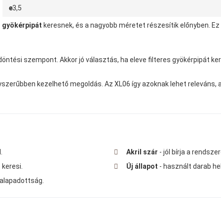
e
3,5
 gyökérpipát
keresnek, és a nagyobb méretet részesítik előnyben. Ez
ntési szempont. Akkor jó választás, ha eleve filteres gyökérpipát ker
zerűbben kezelhető megoldás. Az XL06 így azoknak lehet releváns, ak
.
Akril szár
- jól bírja a rends
 keresi.
Új állapot
- használt darab hel
l alapadottság.