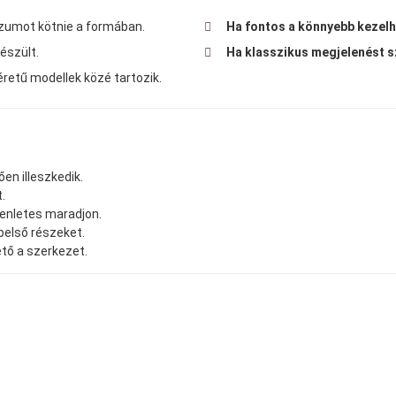
szumot kötnie a formában.
Ha fontos a könnyebb kezel
készült.
Ha klasszikus megjelenést 
retű modellek közé tartozik.
ően illeszkedik.
.
yenletes maradjon.
 belső részeket.
ető a szerkezet.