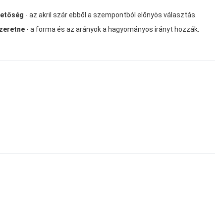
hetőség
- az akril szár ebből a szempontból előnyös választás.
szeretne
- a forma és az arányok a hagyományos irányt hozzák.