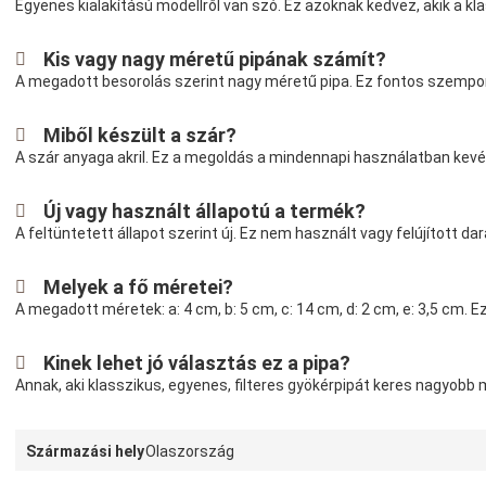
Egyenes kialakítású modellről van szó. Ez azoknak kedvez, akik a kla
Kis vagy nagy méretű pipának számít?
A megadott besorolás szerint nagy méretű pipa. Ez fontos szempo
Miből készült a szár?
A szár anyaga akril. Ez a megoldás a mindennapi használatban kevés
Új vagy használt állapotú a termék?
A feltüntetett állapot szerint új. Ez nem használt vagy felújított dar
Melyek a fő méretei?
A megadott méretek: a: 4 cm, b: 5 cm, c: 14 cm, d: 2 cm, e: 3,5 cm
Kinek lehet jó választás ez a pipa?
Annak, aki klasszikus, egyenes, filteres gyökérpipát keres nagyobb
Származási hely
Olaszország