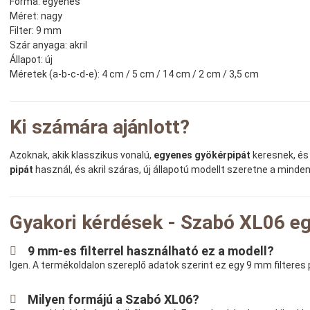
Forma:
egyenes
Méret:
nagy
Filter:
9 mm
Szár anyaga:
akril
Állapot:
új
Méretek (a-b-c-d-e):
4 cm / 5 cm / 14 cm / 2 cm / 3,5 cm
Ki számára ajánlott?
Azoknak, akik klasszikus vonalú,
egyenes gyökérpipát
keresnek, és
pipát
használ, és akril száras, új állapotú modellt szeretne a mind
Gyakori kérdések - Szabó XL06 e
9 mm-es filterrel használható ez a modell?
Igen. A termékoldalon szereplő adatok szerint ez egy 9 mm filteres 
Milyen formájú a Szabó XL06?