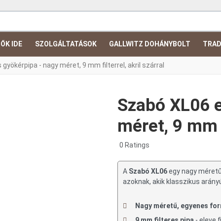
ŐK IDE
SZOLGÁLTATÁSOK
GALLWITZ DOHÁNYBOLT
TRAD
yökérpipa - nagy méret, 9 mm filterrel, akril szárral
Szabó XL06 e
méret, 9 mm fi
0 Ratings
A
Szabó XL06
egy nagy méret
azoknak, akik klasszikus arányú,
Nagy méretű, egyenes fo
9 mm filteres pipa
- eleve f