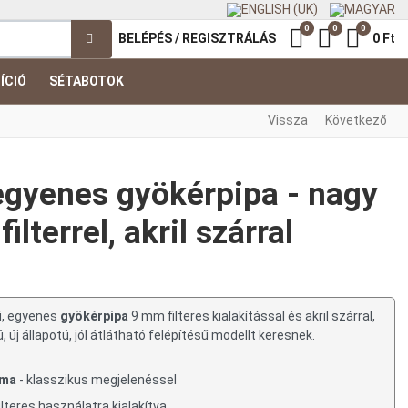
0
0
0
Kedvenc termék
Összehasonl
Kosár
BELÉPÉS / REGISZTRÁLÁS
0 Ft
ÍCIÓ
SÉTABOTOK
Vissza
Következő
gyenes gyökérpipa - nagy
lterrel, akril szárral
ű, egyenes
gyökérpipa
9 mm filteres kialakítással és akril szárral,
 új állapotú, jól átlátható felépítésű modellt keresnek.
rma
- klasszikus megjelenéssel
ilteres használatra kialakítva