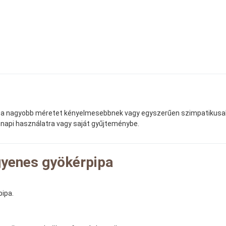
 a nagyobb méretet kényelmesebbnek vagy egyszerűen szimpatikusabbna
ennapi használatra vagy saját gyűjteménybe.
gyenes gyökérpipa
pipa.