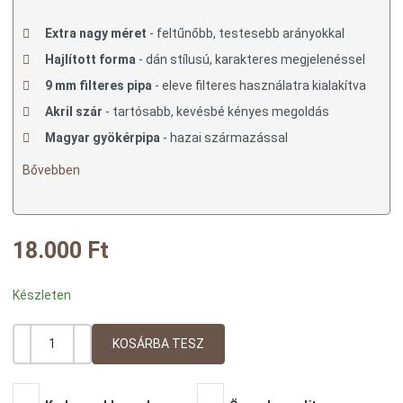
Extra nagy méret
- feltűnőbb, testesebb arányokkal
Hajlított forma
- dán stílusú, karakteres megjelenéssel
9 mm filteres pipa
- eleve filteres használatra kialakítva
Akril szár
- tartósabb, kevésbé kényes megoldás
Magyar gyökérpipa
- hazai származással
Bővebben
18.000 Ft
Készleten
-
+
Mennyiség