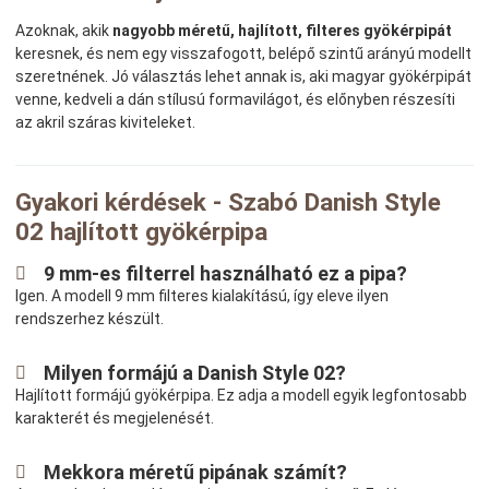
Azoknak, akik
nagyobb méretű, hajlított, filteres gyökérpipát
keresnek, és nem egy visszafogott, belépő szintű arányú modellt
szeretnének. Jó választás lehet annak is, aki magyar gyökérpipát
venne, kedveli a dán stílusú formavilágot, és előnyben részesíti
az akril száras kiviteleket.
Gyakori kérdések - Szabó Danish Style
02 hajlított gyökérpipa
9 mm-es filterrel használható ez a pipa?
Igen. A modell 9 mm filteres kialakítású, így eleve ilyen
rendszerhez készült.
Milyen formájú a Danish Style 02?
Hajlított formájú gyökérpipa. Ez adja a modell egyik legfontosabb
karakterét és megjelenését.
Mekkora méretű pipának számít?