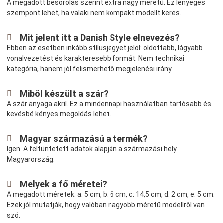
A megadott besorolás szerint extra nagy méretű. Ez lényeges
szempont lehet, ha valaki nem kompakt modellt keres.
Mit jelent itt a Danish Style elnevezés?
Ebben az esetben inkább stílusjegyet jelöl: oldottabb, lágyabb
vonalvezetést és karakteresebb formát. Nem technikai
kategória, hanem jól felismerhető megjelenési irány.
Miből készült a szár?
A szár anyaga akril. Ez a mindennapi használatban tartósabb és
kevésbé kényes megoldás lehet.
Magyar származású a termék?
Igen. A feltüntetett adatok alapján a származási hely
Magyarország.
Melyek a fő méretei?
A megadott méretek: a: 5 cm, b: 6 cm, c: 14,5 cm, d: 2 cm, e: 5 cm.
Ezek jól mutatják, hogy valóban nagyobb méretű modellről van
szó.