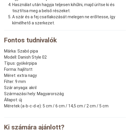
Használat után hagyja teljesen kihűlni, majd ürítse ki és
tisztítsa meg a belső részeket.
A szár és a fej csatlakozását melegen ne erőltesse, így
kímélhető a szerkezet.
Fontos tudnivalók
Márka:
Szabó pipa
Modell:
Danish Style 02
Típus:
gyökérpipa
Forma:
hajlított
Méret:
extra nagy
Filter:
9 mm
Szár anyaga:
akril
Származási hely:
Magyarország
Állapot:
új
Méretek (a-b-c-d-e):
5 cm / 6 cm / 14,5 cm / 2 cm / 5 cm
Ki számára ajánlott?