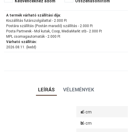
Kedvencekhez adom
Összehasonlítom
A termék várható szállítási díja:
Kiszállítás futárszolgálattal - 2.000 Ft
Postára szállítás (Postán maradó) szállítás - 2.000 Ft
Posta Partnerek - Mol kutak, Coop, MediaMarkt stb - 2.000 Ft
MPL csomagautomaták - 2.000 Ft
Várható szállítás:
2026.08.11. (kedd)
LEÍRÁS
VÉLEMÉNYEK
a
5 cm
b
6 cm