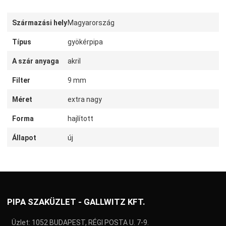
Származási hely
Magyarország
Típus
gyökérpipa
A szár anyaga
akril
Filter
9 mm
Méret
extra nagy
Forma
hajlított
Állapot
új
PIPA SZAKÜZLET - GALLWITZ KFT.
Üzlet: 1052 BUDAPEST, RÉGI POSTA U. 7-9.