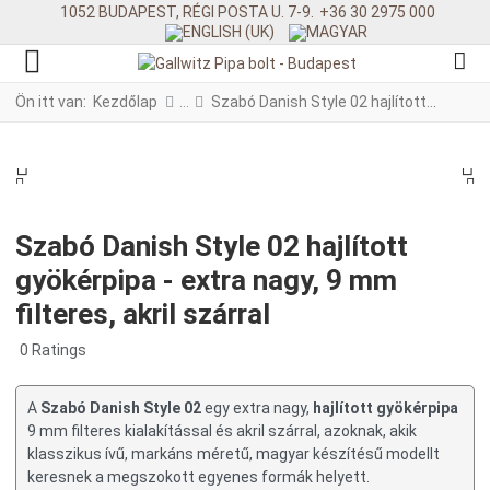
1052 BUDAPEST, RÉGI POSTA U. 7-9.
+36 30 2975 000
Ön itt van:
Kezdőlap
Szabó Danish Style 02 hajlított gyökérpipa - extra nagy, 9 mm filteres, akril szárral
PREV
N
PREV
NE
Szabó Danish Style 02 hajlított
gyökérpipa - extra nagy, 9 mm
filteres, akril szárral
0 Ratings
A
Szabó Danish Style 02
egy extra nagy,
hajlított gyökérpipa
9 mm filteres kialakítással és akril szárral, azoknak, akik
klasszikus ívű, markáns méretű, magyar készítésű modellt
keresnek a megszokott egyenes formák helyett.