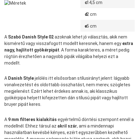
c
14,5 cm
d
2 cm
e
5 cm
A
Szabó Danish Style 02
azoknak lehet jó választás, akik nem
kisméretű vagy visszafogott modellt keresnek, hanem egy
extra
nagy, hajlított gyökérpipát
. A forma karakteres, a méret pedig
rögtön érezhetően a nagyobb pipák világába helyezi ezt a
modellt.
A
Danish Style
jelölés itt elsősorban stílusirányt jelent: lágyabb
vonalvezetést és oldottabb összhatást, nem merev, szögletes
megjelenést. Ezért lehet érdekes annak is, aki klasszikus
gyökérpipa helyett kifejezetten dán stílusú pipát vagy hajlított
bruyer pipát keres.
A
9 mm filteres kialakítás
egyértelmű döntési szempont ennél a
modellnél. Ehhez társul az
akril szár
, ami a mindennapi
használatban kevésbé kényes, ezért egyszerűbben kezelhető
megoldás. A magyar származás külön plusz azoknak, akik hazai