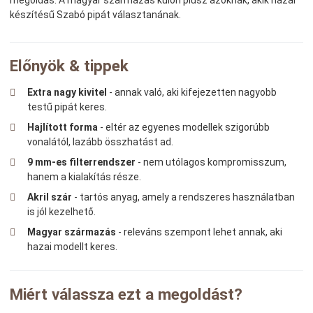
készítésű Szabó pipát választanának.
Előnyök & tippek
Extra nagy kivitel
- annak való, aki kifejezetten nagyobb
testű pipát keres.
Hajlított forma
- eltér az egyenes modellek szigorúbb
vonalától, lazább összhatást ad.
9 mm-es filterrendszer
- nem utólagos kompromisszum,
hanem a kialakítás része.
Akril szár
- tartós anyag, amely a rendszeres használatban
is jól kezelhető.
Magyar származás
- releváns szempont lehet annak, aki
hazai modellt keres.
Miért válassza ezt a megoldást?