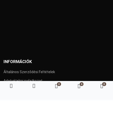
INFORMÁCIÓK
Általános Szerződési Feltételek
Adatvételmi nyilatkozat
0
0
0
Kedvenc termékeim
Összehasonlítás
Kosá
Szállítás