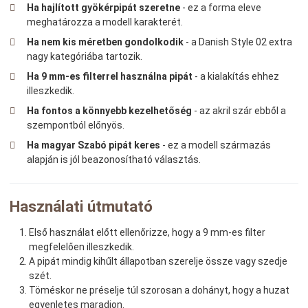
Ha hajlított gyökérpipát szeretne
- ez a forma eleve
meghatározza a modell karakterét.
Ha nem kis méretben gondolkodik
- a Danish Style 02 extra
nagy kategóriába tartozik.
Ha 9 mm-es filterrel használna pipát
- a kialakítás ehhez
illeszkedik.
Ha fontos a könnyebb kezelhetőség
- az akril szár ebből a
szempontból előnyös.
Ha magyar Szabó pipát keres
- ez a modell származás
alapján is jól beazonosítható választás.
Használati útmutató
Első használat előtt ellenőrizze, hogy a 9 mm-es filter
megfelelően illeszkedik.
A pipát mindig kihűlt állapotban szerelje össze vagy szedje
szét.
Töméskor ne préselje túl szorosan a dohányt, hogy a huzat
egyenletes maradjon.