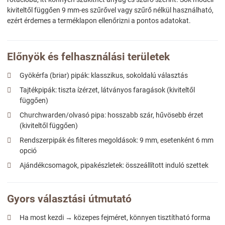
kiviteltől függően 9 mm-es szűrővel vagy szűrő nélkül használható,
ezért érdemes a terméklapon ellenőrizni a pontos adatokat.
Előnyök és felhasználási területek
Gyökérfa (briar) pipák: klasszikus, sokoldalú választás
Tajtékpipák: tiszta ízérzet, látványos faragások (kiviteltől
függően)
Churchwarden/olvasó pipa: hosszabb szár, hűvösebb érzet
(kiviteltől függően)
Rendszerpipák és filteres megoldások: 9 mm, esetenként 6 mm
opció
Ajándékcsomagok, pipakészletek: összeállított induló szettek
Gyors választási útmutató
Ha most kezdi → közepes fejméret, könnyen tisztítható forma