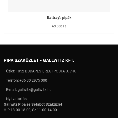
Rattray's pipák
63.000 Ft
PIPA SZAKÜZLET - GALLWITZ KFT.
Üzlet: 1052 BUDAPEST, RÉGI POSTA U. 7-9.
Telefon:
+36 30 2975 000
E-mail:
gallwitz@gallwitz.hu
Nyitvatartás:
Gallwitz Pipa és Sétabot Szaküzlet
H-P 13.00-18.00, Sz 11.00-14.00