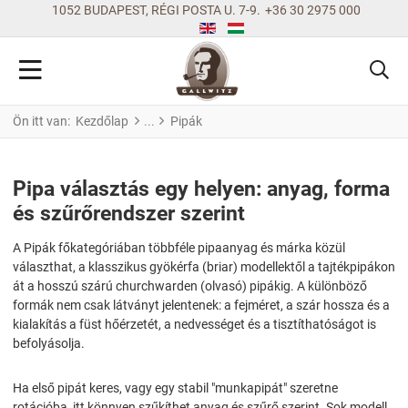
1052 BUDAPEST, RÉGI POSTA U. 7-9.
+36 30 2975 000
Ön itt van:
Kezdőlap
Pipák
Pipa választás egy helyen: anyag, forma
és szűrőrendszer szerint
A Pipák főkategóriában többféle pipaanyag és márka közül
választhat, a klasszikus gyökérfa (briar) modellektől a tajtékpipákon
át a hosszú szárú churchwarden (olvasó) pipákig. A különböző
formák nem csak látványt jelentenek: a fejméret, a szár hossza és a
kialakítás a füst hőérzetét, a nedvességet és a tisztíthatóságot is
befolyásolja.
Ha első pipát keres, vagy egy stabil "munkapipát" szeretne
rotációba, itt könnyen szűkíthet anyag és szűrő szerint. Sok modell