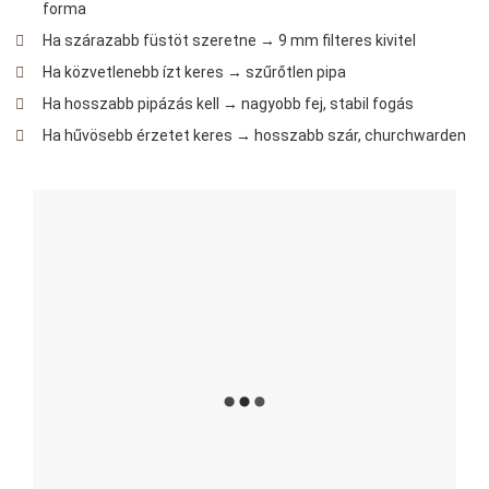
forma
Ha szárazabb füstöt szeretne → 9 mm filteres kivitel
Ha közvetlenebb ízt keres → szűrőtlen pipa
Ha hosszabb pipázás kell → nagyobb fej, stabil fogás
Ha hűvösebb érzetet keres → hosszabb szár, churchwarden