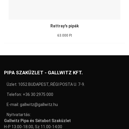
Rattray's pipák
63.000 Ft
PIPA SZAKÜZLET - GALLWITZ KFT.
Üzlet: 1052 BUDAPEST, RÉGI POSTA U. 7-9.
Telefon:
+36 30 2975 000
E-mail:
gallwitz@gallwitz.hu
Nyitvatartás:
Gallwitz Pipa és Sétabot Szaküzlet
H-P 13.00-18.00, Sz 11.00-14.00