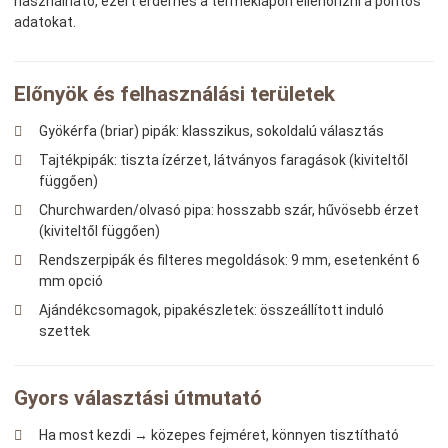
használható, ezért érdemes a terméklapon ellenőrizni a pontos
adatokat.
Előnyök és felhasználási területek
Gyökérfa (briar) pipák: klasszikus, sokoldalú választás
Tajtékpipák: tiszta ízérzet, látványos faragások (kiviteltől
függően)
Churchwarden/olvasó pipa: hosszabb szár, hűvösebb érzet
(kiviteltől függően)
Rendszerpipák és filteres megoldások: 9 mm, esetenként 6
mm opció
Ajándékcsomagok, pipakészletek: összeállított induló
szettek
Gyors választási útmutató
Ha most kezdi → közepes fejméret, könnyen tisztítható