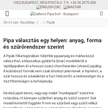
1052 BUDAPEST, RÉGI POSTA U. 7-9.
+36 30 2975 000
Ön itt van:
Kezdőlap
Pipák
Pipa választás egy helyen: anyag, forma
és szűrőrendszer szerint
A Pipák főkategóriában többféle pipaanyag és márka közül
választhat, a klasszikus gyökérfa (briar) modellektől a
tajtékpipákon át a hosszú szárú churchwarden (olvasó) pipákig.
A különböző formák nem csak látványt jelentenek: a fejméret, a
szár hossza és a kialakítás a füst hőérzetét, a nedvességet és a
tisztíthatóságot is befolyásolja.
Ha első pipát keres, vagy egy stabil "munkapipát" szeretne
rotációba, itt könnyen szűkíthet anyag és szűrő szerint. Sok
modell kiviteltől függően 9 mm-es szűrővel vagy szűrő nélkül