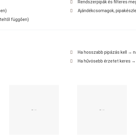
Rendszerpipák és filteres m
ően)
Ajándékcsomagok, pipakészlet
teltől függően)
Ha hosszabb pipázás kell → na
Ha hűvösebb érzetet keres →