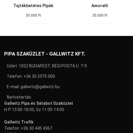
Tajtékbetétes Pipák
Amorelli
35.000 Ft
35.000 Ft
PIPA SZAKÜZLET - GALLWITZ KFT.
Üzlet: 1052 BUDAPEST, RÉGI POSTA U. 7-9.
Telefon:
+36 30 2975 000
E-mail:
gallwitz@gallwitz.hu
Nyitvatartás:
Gallwitz Pipa és Sétabot Szaküzlet
H-P 13.00-18.00, Sz 11.00-14.00
Gallwitz Trafik
Telefon:
+36 30 445 4367