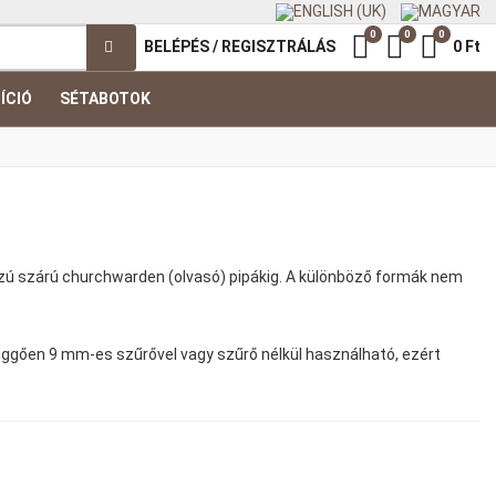
0
0
0
Kedvenc termék
Összehasonl
Kosár
BELÉPÉS / REGISZTRÁLÁS
0 Ft
ÍCIÓ
SÉTABOTOK
sszú szárú churchwarden (olvasó) pipákig. A különböző formák nem
 függően 9 mm-es szűrővel vagy szűrő nélkül használható, ezért