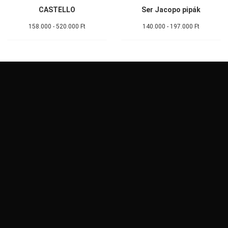
CASTELLO
Ser Jacopo pipák
158.000 - 520.000 Ft
140.000 - 197.000 Ft