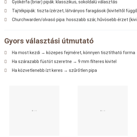
Gyökérfa (briar) pipák: klasszikus, sokoldalú választás
Tajtékpipák: tiszta ízérzet, látványos faragások (kiviteltől függ
Churchwarden/olvasó pipa: hosszabb szár, hűvösebb érzet (kivi
Gyors választási útmutató
Ha most kezdi → közepes fejméret, könnyen tisztítható forma
Ha szárazabb füstöt szeretne → 9 mm filteres kivitel
Ha közvetlenebb ízt keres → szűrőtlen pipa