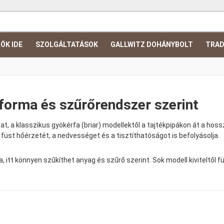
ŐK IDE
SZOLGÁLTATÁSOK
GALLWITZ DOHÁNYBOLT
TRAD
 forma és szűrőrendszer szerint
t, a klasszikus gyökérfa (briar) modellektől a tajtékpipákon át a ho
a füst hőérzetét, a nedvességet és a tisztíthatóságot is befolyásolja.
a, itt könnyen szűkíthet anyag és szűrő szerint. Sok modell kiviteltől