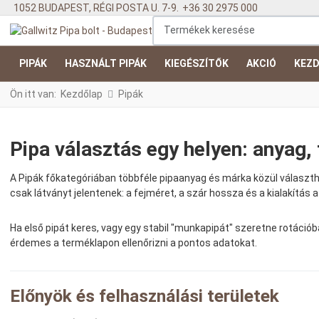
1052 BUDAPEST, RÉGI POSTA U. 7-9.
+36 30 2975 000
Termékek keresése
PIPÁK
HASZNÁLT PIPÁK
KIEGÉSZÍTŐK
AKCIÓ
KEZD
Ön itt van:
Kezdőlap
Pipák
Pipa választás egy helyen: anyag,
A Pipák főkategóriában többféle pipaanyag és márka közül választha
csak látványt jelentenek: a fejméret, a szár hossza és a kialakítás 
Ha első pipát keres, vagy egy stabil "munkapipát" szeretne rotációb
érdemes a terméklapon ellenőrizni a pontos adatokat.
Előnyök és felhasználási területek