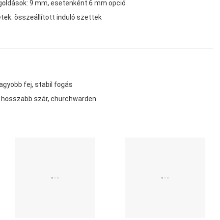
egoldások: 9 mm, esetenként 6 mm opció
ek: összeállított induló szettek
gyobb fej, stabil fogás
 hosszabb szár, churchwarden