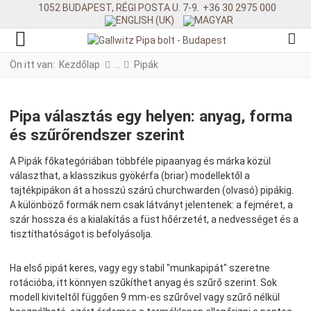
1052 BUDAPEST, RÉGI POSTA U. 7-9.
+36 30 2975 000
Ön itt van:
Kezdőlap
Pipák
Pipa választás egy helyen: anyag, forma
és szűrőrendszer szerint
A Pipák főkategóriában többféle pipaanyag és márka közül
választhat, a klasszikus gyökérfa (briar) modellektől a
tajtékpipákon át a hosszú szárú churchwarden (olvasó) pipákig.
A különböző formák nem csak látványt jelentenek: a fejméret, a
szár hossza és a kialakítás a füst hőérzetét, a nedvességet és a
tisztíthatóságot is befolyásolja.
Ha első pipát keres, vagy egy stabil "munkapipát" szeretne
rotációba, itt könnyen szűkíthet anyag és szűrő szerint. Sok
modell kiviteltől függően 9 mm-es szűrővel vagy szűrő nélkül