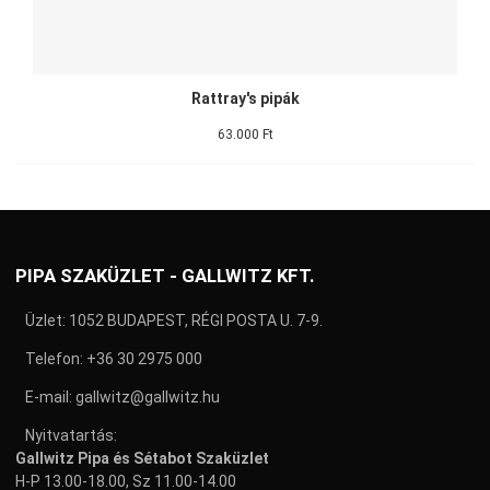
Rattray's pipák
63.000 Ft
PIPA SZAKÜZLET - GALLWITZ KFT.
Üzlet: 1052 BUDAPEST, RÉGI POSTA U. 7-9.
Telefon:
+36 30 2975 000
E-mail:
gallwitz@gallwitz.hu
Nyitvatartás:
Gallwitz Pipa és Sétabot Szaküzlet
H-P 13.00-18.00, Sz 11.00-14.00