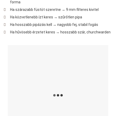
forma
Ha szárazabb füstöt szeretne → 9 mm filteres kivitel
Ha közvetlenebb ízt keres → szűrőtlen pipa
Ha hosszabb pipázás kell → nagyobb fej, stabil fogás
Ha hűvösebb érzetet keres → hosszabb szár, churchwarden