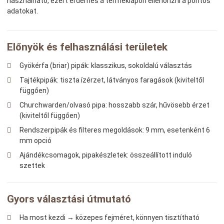
használható, ezért érdemes a terméklapon ellenőrizni a pontos
adatokat.
Előnyök és felhasználási területek
Gyökérfa (briar) pipák: klasszikus, sokoldalú választás
Tajtékpipák: tiszta ízérzet, látványos faragások (kiviteltől
függően)
Churchwarden/olvasó pipa: hosszabb szár, hűvösebb érzet
(kiviteltől függően)
Rendszerpipák és filteres megoldások: 9 mm, esetenként 6
mm opció
Ajándékcsomagok, pipakészletek: összeállított induló
szettek
Gyors választási útmutató
Ha most kezdi → közepes fejméret, könnyen tisztítható