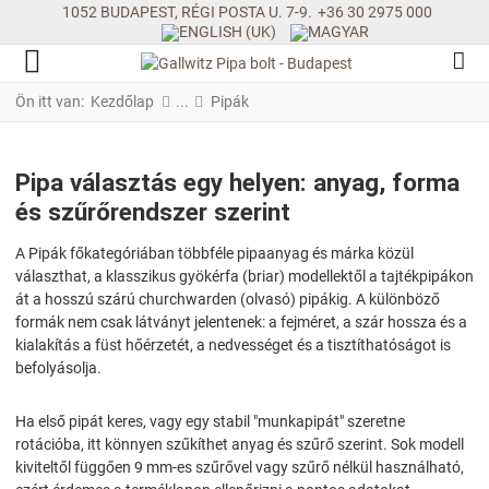
1052 BUDAPEST, RÉGI POSTA U. 7-9.
+36 30 2975 000
Ön itt van:
Kezdőlap
Pipák
Pipa választás egy helyen: anyag, forma
és szűrőrendszer szerint
A Pipák főkategóriában többféle pipaanyag és márka közül
választhat, a klasszikus gyökérfa (briar) modellektől a tajtékpipákon
át a hosszú szárú churchwarden (olvasó) pipákig. A különböző
formák nem csak látványt jelentenek: a fejméret, a szár hossza és a
kialakítás a füst hőérzetét, a nedvességet és a tisztíthatóságot is
befolyásolja.
Ha első pipát keres, vagy egy stabil "munkapipát" szeretne
rotációba, itt könnyen szűkíthet anyag és szűrő szerint. Sok modell
kiviteltől függően 9 mm-es szűrővel vagy szűrő nélkül használható,