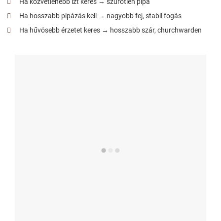
Ha közvetlenebb ízt keres → szűrőtlen pipa
Ha hosszabb pipázás kell → nagyobb fej, stabil fogás
Ha hűvösebb érzetet keres → hosszabb szár, churchwarden