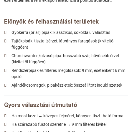
ezért érdemes a terméklapon ellenőrizni a pontos adatokat.
Előnyök és felhasználási területek
Gyökérfa (briar) pipák: klasszikus, sokoldalú választás
Tajtékpipák: tiszta ízérzet, látványos faragások (kiviteltől
függően)
Churchwarden/olvasó pipa: hosszabb szár, hűvösebb érzet
(kiviteltől függően)
Rendszerpipák és filteres megoldások: 9 mm, esetenként 6 mm
opció
Ajándékcsomagok, pipakészletek: összeállított induló szettek
Gyors választási útmutató
Ha most kezdi → közepes fejméret, könnyen tisztítható forma
Ha szárazabb füstöt szeretne → 9 mm filteres kivitel