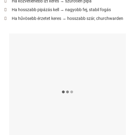
Ha közvetlenebb ízt keres → szűrőtlen pipa
Ha hosszabb pipázás kell → nagyobb fej, stabil fogás
Ha hűvösebb érzetet keres → hosszabb szár, churchwarden