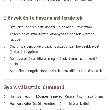
ezért érdemes a terméklapon ellenőrizni a pontos adatokat.
Előnyök és felhasználási területek
Gyökérfa (briar) pipák: klasszikus, sokoldalú választás
Tajtékpipák: tiszta ízérzet, látványos faragások (kiviteltől
függően)
Churchwarden/olvasó pipa: hosszabb szár, hűvösebb érzet
(kiviteltől függően)
Rendszerpipák és filteres megoldások: 9 mm, esetenként 6 mm
opció
Ajándékcsomagok, pipakészletek: összeállított induló szettek
Gyors választási útmutató
Ha most kezdi → közepes fejméret, könnyen tisztítható forma
Ha szárazabb füstöt szeretne → 9 mm filteres kivitel