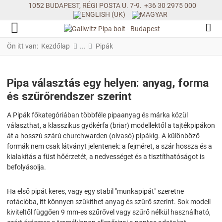
1052 BUDAPEST, RÉGI POSTA U. 7-9.
+36 30 2975 000
Ön itt van:
Kezdőlap
Pipák
Pipa választás egy helyen: anyag, forma
és szűrőrendszer szerint
A Pipák főkategóriában többféle pipaanyag és márka közül
választhat, a klasszikus gyökérfa (briar) modellektől a tajtékpipákon
át a hosszú szárú churchwarden (olvasó) pipákig. A különböző
formák nem csak látványt jelentenek: a fejméret, a szár hossza és a
kialakítás a füst hőérzetét, a nedvességet és a tisztíthatóságot is
befolyásolja.
Ha első pipát keres, vagy egy stabil "munkapipát" szeretne
rotációba, itt könnyen szűkíthet anyag és szűrő szerint. Sok modell
kiviteltől függően 9 mm-es szűrővel vagy szűrő nélkül használható,