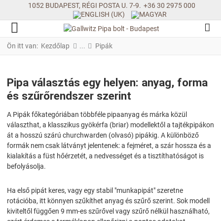
1052 BUDAPEST, RÉGI POSTA U. 7-9.
+36 30 2975 000
Ön itt van:
Kezdőlap
Pipák
Pipa választás egy helyen: anyag, forma
és szűrőrendszer szerint
A Pipák főkategóriában többféle pipaanyag és márka közül
választhat, a klasszikus gyökérfa (briar) modellektől a tajtékpipákon
át a hosszú szárú churchwarden (olvasó) pipákig. A különböző
formák nem csak látványt jelentenek: a fejméret, a szár hossza és a
kialakítás a füst hőérzetét, a nedvességet és a tisztíthatóságot is
befolyásolja.
Ha első pipát keres, vagy egy stabil "munkapipát" szeretne
rotációba, itt könnyen szűkíthet anyag és szűrő szerint. Sok modell
kiviteltől függően 9 mm-es szűrővel vagy szűrő nélkül használható,