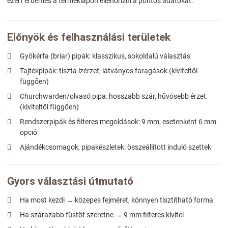
ezért érdemes a terméklapon ellenőrizni a pontos adatokat.
Előnyök és felhasználási területek
Gyökérfa (briar) pipák: klasszikus, sokoldalú választás
Tajtékpipák: tiszta ízérzet, látványos faragások (kiviteltől
függően)
Churchwarden/olvasó pipa: hosszabb szár, hűvösebb érzet
(kiviteltől függően)
Rendszerpipák és filteres megoldások: 9 mm, esetenként 6 mm
opció
Ajándékcsomagok, pipakészletek: összeállított induló szettek
Gyors választási útmutató
Ha most kezdi → közepes fejméret, könnyen tisztítható forma
Ha szárazabb füstöt szeretne → 9 mm filteres kivitel