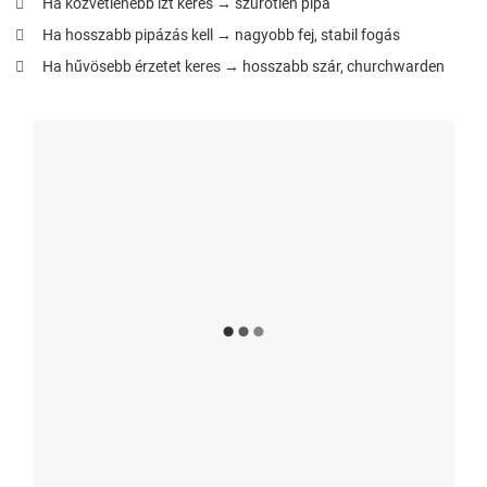
Ha közvetlenebb ízt keres → szűrőtlen pipa
Ha hosszabb pipázás kell → nagyobb fej, stabil fogás
Ha hűvösebb érzetet keres → hosszabb szár, churchwarden