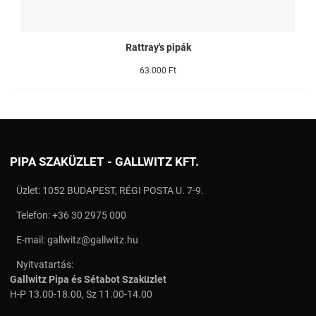
Rattray's pipák
63.000 Ft
PIPA SZAKÜZLET - GALLWITZ KFT.
Üzlet: 1052 BUDAPEST, RÉGI POSTA U. 7-9.
Telefon:
+36 30 2975 000
E-mail:
gallwitz@gallwitz.hu
Nyitvatartás:
Gallwitz Pipa és Sétabot Szaküzlet
H-P 13.00-18.00, Sz 11.00-14.00