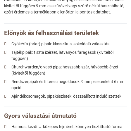
kiviteltől függően 9 mm-es szűrővel vagy szűrő nélkül használható,
ezért érdemes a terméklapon ellenőrizni a pontos adatokat.
Előnyök és felhasználási területek
Gyökérfa (briar) pipák: klasszikus, sokoldalú választás
Tajtékpipák: tiszta ízérzet, látványos faragások (kiviteltől
függően)
Churchwarden/olvasó pipa: hosszabb szár, hűvösebb érzet
(kiviteltől függően)
Rendszerpipák és filteres megoldások: 9 mm, esetenként 6 mm
opció
Ajándékcsomagok, pipakészletek: összeállított induló szettek
Gyors választási útmutató
Ha most kezdi → közepes fejméret, könnyen tisztítható forma