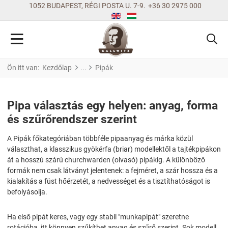
1052 BUDAPEST, RÉGI POSTA U. 7-9.
+36 30 2975 000
Ön itt van:
Kezdőlap
Pipák
Pipa választás egy helyen: anyag, forma
és szűrőrendszer szerint
A Pipák főkategóriában többféle pipaanyag és márka közül
választhat, a klasszikus gyökérfa (briar) modellektől a tajtékpipákon
át a hosszú szárú churchwarden (olvasó) pipákig. A különböző
formák nem csak látványt jelentenek: a fejméret, a szár hossza és a
kialakítás a füst hőérzetét, a nedvességet és a tisztíthatóságot is
befolyásolja.
Ha első pipát keres, vagy egy stabil "munkapipát" szeretne
rotációba, itt könnyen szűkíthet anyag és szűrő szerint. Sok modell