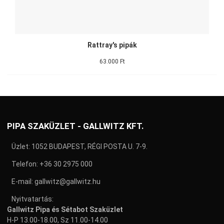
Rattray's pipák
63.000 Ft
PIPA SZAKÜZLET - GALLWITZ KFT.
Üzlet: 1052 BUDAPEST, RÉGI POSTA U. 7-9.
Telefon:
+36 30 2975 000
E-mail:
gallwitz@gallwitz.hu
Nyitvatartás:
Gallwitz Pipa és Sétabot Szaküzlet
H-P 13.00-18.00, Sz 11.00-14.00