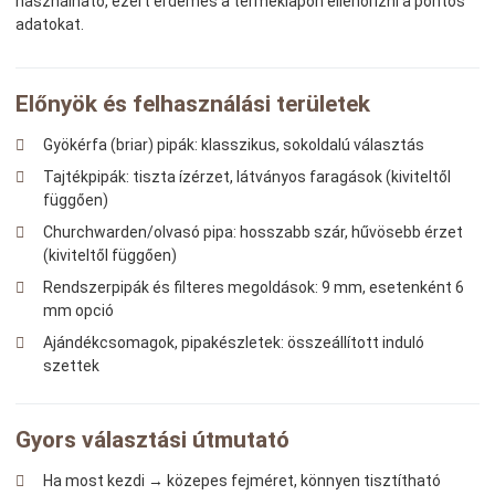
használható, ezért érdemes a terméklapon ellenőrizni a pontos
adatokat.
Előnyök és felhasználási területek
Gyökérfa (briar) pipák: klasszikus, sokoldalú választás
Tajtékpipák: tiszta ízérzet, látványos faragások (kiviteltől
függően)
Churchwarden/olvasó pipa: hosszabb szár, hűvösebb érzet
(kiviteltől függően)
Rendszerpipák és filteres megoldások: 9 mm, esetenként 6
mm opció
Ajándékcsomagok, pipakészletek: összeállított induló
szettek
Gyors választási útmutató
Ha most kezdi → közepes fejméret, könnyen tisztítható