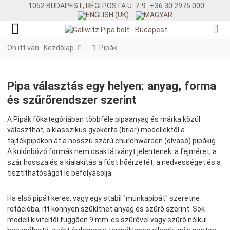
1052 BUDAPEST, RÉGI POSTA U. 7-9.
+36 30 2975 000
Ön itt van:
Kezdőlap
Pipák
Pipa választás egy helyen: anyag, forma
és szűrőrendszer szerint
A Pipák főkategóriában többféle pipaanyag és márka közül
választhat, a klasszikus gyökérfa (briar) modellektől a
tajtékpipákon át a hosszú szárú churchwarden (olvasó) pipákig.
A különböző formák nem csak látványt jelentenek: a fejméret, a
szár hossza és a kialakítás a füst hőérzetét, a nedvességet és a
tisztíthatóságot is befolyásolja.
Ha első pipát keres, vagy egy stabil "munkapipát" szeretne
rotációba, itt könnyen szűkíthet anyag és szűrő szerint. Sok
modell kiviteltől függően 9 mm-es szűrővel vagy szűrő nélkül