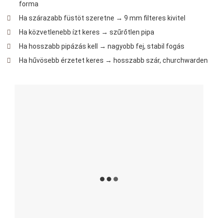
forma
Ha szárazabb füstöt szeretne → 9 mm filteres kivitel
Ha közvetlenebb ízt keres → szűrőtlen pipa
Ha hosszabb pipázás kell → nagyobb fej, stabil fogás
Ha hűvösebb érzetet keres → hosszabb szár, churchwarden