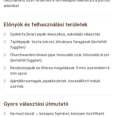
használható, ezért érdemes a terméklapon ellenőrizni a pontos
adatokat.
Előnyök és felhasználási területek
Gyökérfa (briar) pipák: klasszikus, sokoldalú választás
Tajtékpipák: tiszta ízérzet, látványos faragások (kiviteltől
függően)
Churchwarden/olvasó pipa: hosszabb szár, hűvösebb érzet
(kiviteltől függően)
Rendszerpipák és filteres megoldások: 9 mm, esetenként 6
mm opció
Ajándékcsomagok, pipakészletek: összeállított induló
szettek
Gyors választási útmutató
Ha most kezdi → közepes fejméret, könnyen tisztítható