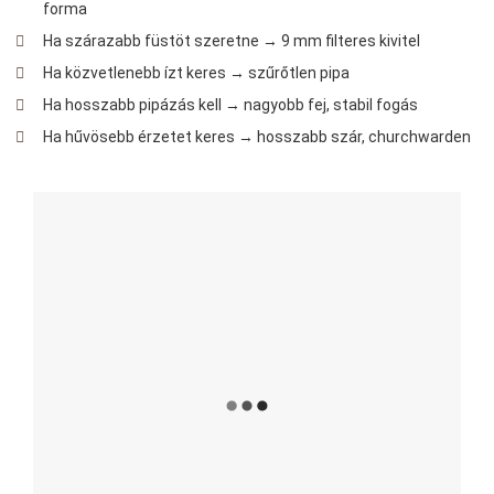
forma
Ha szárazabb füstöt szeretne → 9 mm filteres kivitel
Ha közvetlenebb ízt keres → szűrőtlen pipa
Ha hosszabb pipázás kell → nagyobb fej, stabil fogás
Ha hűvösebb érzetet keres → hosszabb szár, churchwarden