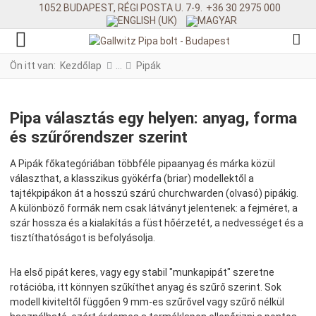
1052 BUDAPEST, RÉGI POSTA U. 7-9.
+36 30 2975 000
Ön itt van:
Kezdőlap
Pipák
Pipa választás egy helyen: anyag, forma
és szűrőrendszer szerint
A Pipák főkategóriában többféle pipaanyag és márka közül
választhat, a klasszikus gyökérfa (briar) modellektől a
tajtékpipákon át a hosszú szárú churchwarden (olvasó) pipákig.
A különböző formák nem csak látványt jelentenek: a fejméret, a
szár hossza és a kialakítás a füst hőérzetét, a nedvességet és a
tisztíthatóságot is befolyásolja.
Ha első pipát keres, vagy egy stabil "munkapipát" szeretne
rotációba, itt könnyen szűkíthet anyag és szűrő szerint. Sok
modell kiviteltől függően 9 mm-es szűrővel vagy szűrő nélkül