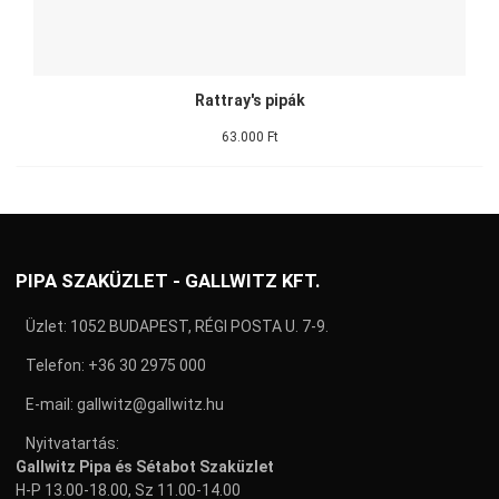
Rattray's pipák
63.000 Ft
PIPA SZAKÜZLET - GALLWITZ KFT.
Üzlet: 1052 BUDAPEST, RÉGI POSTA U. 7-9.
Telefon:
+36 30 2975 000
E-mail:
gallwitz@gallwitz.hu
Nyitvatartás:
Gallwitz Pipa és Sétabot Szaküzlet
H-P 13.00-18.00, Sz 11.00-14.00