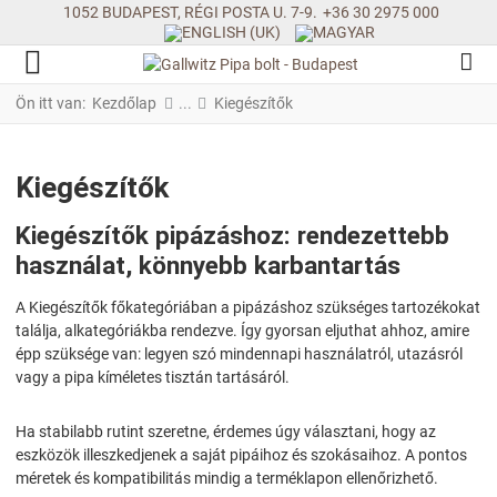
1052 BUDAPEST, RÉGI POSTA U. 7-9.
+36 30 2975 000
Ön itt van:
Kezdőlap
Kiegészítők
Kiegészítők
Kiegészítők pipázáshoz: rendezettebb
használat, könnyebb karbantartás
A Kiegészítők főkategóriában a pipázáshoz szükséges tartozékokat
találja, alkategóriákba rendezve. Így gyorsan eljuthat ahhoz, amire
épp szüksége van: legyen szó mindennapi használatról, utazásról
vagy a pipa kíméletes tisztán tartásáról.
Ha stabilabb rutint szeretne, érdemes úgy választani, hogy az
eszközök illeszkedjenek a saját pipáihoz és szokásaihoz. A pontos
méretek és kompatibilitás mindig a terméklapon ellenőrizhető.