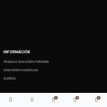
INFORMÁCIÓK
Általános Szerződési Feltételek
Adatvételmi nyilatkozat
Szállítás
0
0
0
Kedvenc termékeim
Összehasonlítás
Kosá