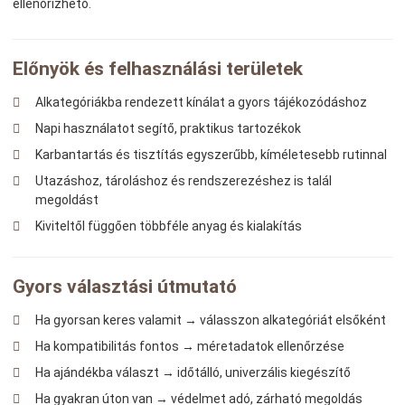
ellenőrizhető.
Előnyök és felhasználási területek
Alkategóriákba rendezett kínálat a gyors tájékozódáshoz
Napi használatot segítő, praktikus tartozékok
Karbantartás és tisztítás egyszerűbb, kíméletesebb rutinnal
Utazáshoz, tároláshoz és rendszerezéshez is talál
megoldást
Kiviteltől függően többféle anyag és kialakítás
Gyors választási útmutató
Ha gyorsan keres valamit → válasszon alkategóriát elsőként
Ha kompatibilitás fontos → méretadatok ellenőrzése
Ha ajándékba választ → időtálló, univerzális kiegészítő
Ha gyakran úton van → védelmet adó, zárható megoldás