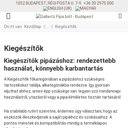
1052 BUDAPEST, RÉGI POSTA U. 7-9.
+36 30 2975 000
Ön itt van:
Kezdőlap
Kiegészítők
Kiegészítők
Kiegészítők pipázáshoz: rendezettebb
használat, könnyebb karbantartás
A Kiegészítők főkategóriában a pipázáshoz szükséges
tartozékokat találja, alkategóriákba rendezve. Így gyorsan
eljuthat ahhoz, amire épp szüksége van: legyen szó mindennapi
használatról, utazásról vagy a pipa kíméletes tisztán tartásáról.
Ha stabilabb rutint szeretne, érdemes úgy választani, hogy az
eszközök illeszkedjenek a saját pipáihoz és szokásaihoz. A
pontos méretek és kompatibilitás mindig a terméklapon