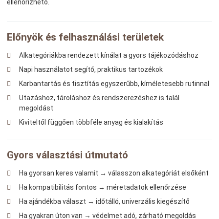
ellenőrizhető.
Előnyök és felhasználási területek
Alkategóriákba rendezett kínálat a gyors tájékozódáshoz
Napi használatot segítő, praktikus tartozékok
Karbantartás és tisztítás egyszerűbb, kíméletesebb rutinnal
Utazáshoz, tároláshoz és rendszerezéshez is talál
megoldást
Kiviteltől függően többféle anyag és kialakítás
Gyors választási útmutató
Ha gyorsan keres valamit → válasszon alkategóriát elsőként
Ha kompatibilitás fontos → méretadatok ellenőrzése
Ha ajándékba választ → időtálló, univerzális kiegészítő
Ha gyakran úton van → védelmet adó, zárható megoldás