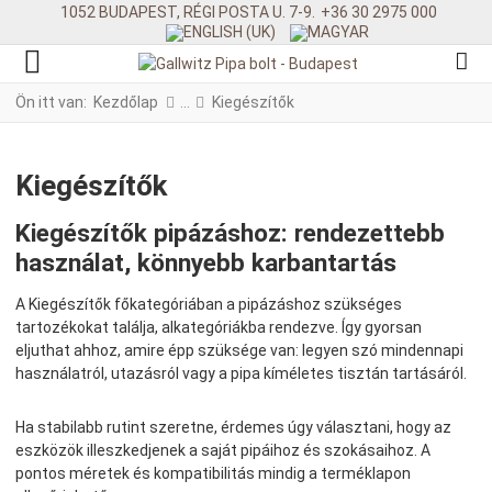
1052 BUDAPEST, RÉGI POSTA U. 7-9.
+36 30 2975 000
Ön itt van:
Kezdőlap
Kiegészítők
Kiegészítők
Kiegészítők pipázáshoz: rendezettebb
használat, könnyebb karbantartás
A Kiegészítők főkategóriában a pipázáshoz szükséges
tartozékokat találja, alkategóriákba rendezve. Így gyorsan
eljuthat ahhoz, amire épp szüksége van: legyen szó mindennapi
használatról, utazásról vagy a pipa kíméletes tisztán tartásáról.
Ha stabilabb rutint szeretne, érdemes úgy választani, hogy az
eszközök illeszkedjenek a saját pipáihoz és szokásaihoz. A
pontos méretek és kompatibilitás mindig a terméklapon