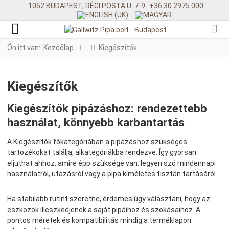
1052 BUDAPEST, RÉGI POSTA U. 7-9.
+36 30 2975 000
Ön itt van:
Kezdőlap
Kiegészítők
Kiegészítők
Kiegészítők pipázáshoz: rendezettebb
használat, könnyebb karbantartás
A Kiegészítők főkategóriában a pipázáshoz szükséges
tartozékokat találja, alkategóriákba rendezve. Így gyorsan
eljuthat ahhoz, amire épp szüksége van: legyen szó mindennapi
használatról, utazásról vagy a pipa kíméletes tisztán tartásáról.
Ha stabilabb rutint szeretne, érdemes úgy választani, hogy az
eszközök illeszkedjenek a saját pipáihoz és szokásaihoz. A
pontos méretek és kompatibilitás mindig a terméklapon