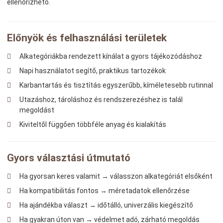
ellenőrizhető.
Előnyök és felhasználási területek
Alkategóriákba rendezett kínálat a gyors tájékozódáshoz
Napi használatot segítő, praktikus tartozékok
Karbantartás és tisztítás egyszerűbb, kíméletesebb rutinnal
Utazáshoz, tároláshoz és rendszerezéshez is talál
megoldást
Kiviteltől függően többféle anyag és kialakítás
Gyors választási útmutató
Ha gyorsan keres valamit → válasszon alkategóriát elsőként
Ha kompatibilitás fontos → méretadatok ellenőrzése
Ha ajándékba választ → időtálló, univerzális kiegészítő
Ha gyakran úton van → védelmet adó, zárható megoldás